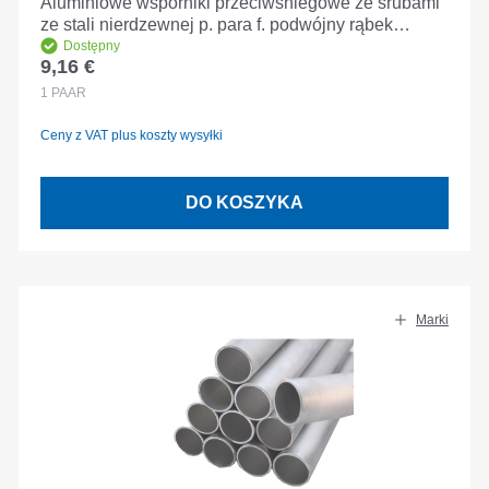
Aluminiowe wsporniki przeciwśniegowe ze śrubami
ze stali nierdzewnej p. para f. podwójny rąbek
stojący Podwójny rąbek stojący
Dostępny
9,16 €
Cena regularna:
1
PAAR
Ceny z VAT plus koszty wysyłki
DO KOSZYKA
Marki