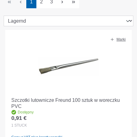
Strona
Strona
Strona
1
2
3
Marki
Szczotki lutownicze Freund 100 sztuk w woreczku
PVC
Dostępny
0,91 €
Cena regularna:
1
STÜCK