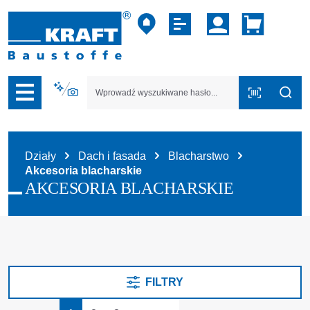
zejdź do nawigacji na platformie B2B
Działy
Dach i fasada
Blacharstwo
Akcesoria blacharskie
AKCESORIA BLACHARSKIE
FILTRY