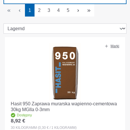
Strona
Strona
Strona
Strona
Strona
1
2
3
4
5
Marki
Hasit 950 Zaprawa murarska wapienno-cementowa
30kg MGIIa 0-3mm
Dostępny
8,92 €
Cena regularna:
30
KILOGRAMM
(0,30 € / 1 KILOGRAMM)