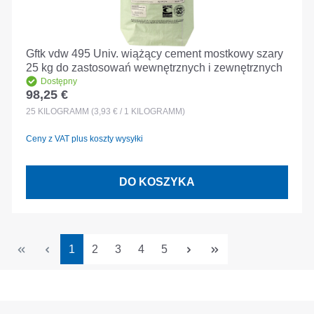
Gftk vdw 495 Univ. wiążący cement mostkowy szary
25 kg do zastosowań wewnętrznych i zewnętrznych
Dostępny
98,25 €
Cena regularna:
25
KILOGRAMM
(3,93 € / 1 KILOGRAMM)
Ceny z VAT plus koszty wysyłki
DO KOSZYKA
Strona
Strona
Strona
Strona
Strona
1
2
3
4
5