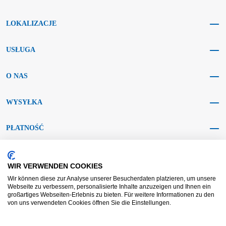
LOKALIZACJE
USŁUGA
O NAS
WYSYŁKA
PŁATNOŚĆ
MEDIA SPOŁECZNOŚCIOWE
WIR VERWENDEN COOKIES
Wir können diese zur Analyse unserer Besucherdaten platzieren, um unsere
Webseite zu verbessern, personalisierte Inhalte anzuzeigen und Ihnen ein
großartiges Webseiten-Erlebnis zu bieten. Für weitere Informationen zu den
von uns verwendeten Cookies öffnen Sie die Einstellungen.
AGB KRAFT
AGB DL
Rozstrzyganie sporów
Zastrzeżenie