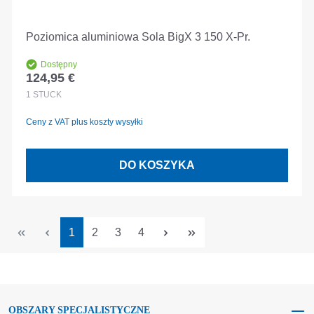
Poziomica aluminiowa Sola BigX 3 150 X-Pr.
Dostępny
124,95 €
Cena regularna:
1
STÜCK
Ceny z VAT plus koszty wysyłki
DO KOSZYKA
Strona
Strona
Strona
Strona
1
2
3
4
OBSZARY SPECJALISTYCZNE