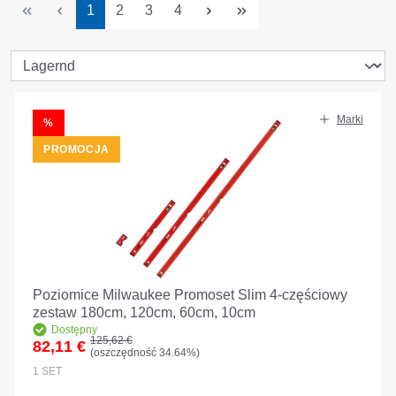
Strona
Strona
Strona
Strona
1
2
3
4
Marki
RABAT
%
PROMOCJA
Poziomice Milwaukee Promoset Slim 4-częściowy
zestaw 180cm, 120cm, 60cm, 10cm
Dostępny
Cena regularna:
125,62 €
82,11 €
(oszczędność 34.64%)
Cena sprzedaży:
1
SET