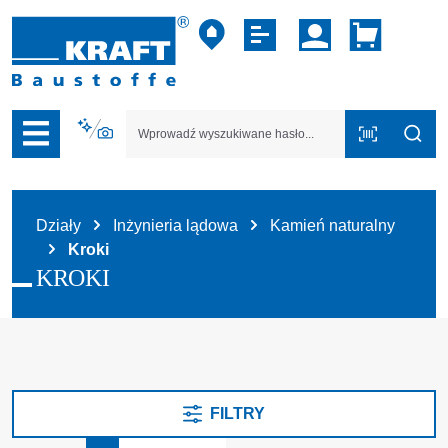
zejdź do nawigacji na platformie B2B
Działy
Inżynieria lądowa
Kamień naturalny
Kroki
KROKI
FILTRY