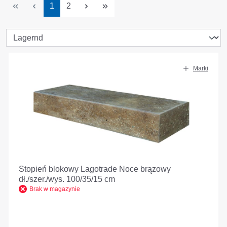
Strona
Strona
1
2
Marki
Stopień blokowy Lagotrade Noce brązowy
dł./szer./wys. 100/35/15 cm
Brak w magazynie