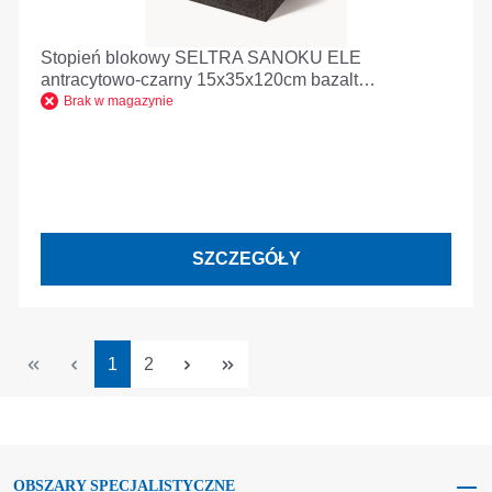
Stopień blokowy SELTRA SANOKU ELE
antracytowo-czarny 15x35x120cm bazalt
satynowany Wietnam
Brak w magazynie
SZCZEGÓŁY
Strona
Strona
1
2
OBSZARY SPECJALISTYCZNE