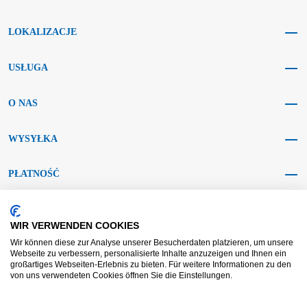
LOKALIZACJE
USŁUGA
O NAS
WYSYŁKA
PŁATNOŚĆ
MEDIA SPOŁECZNOŚCIOWE
WIR VERWENDEN COOKIES
Wir können diese zur Analyse unserer Besucherdaten platzieren, um unsere
Webseite zu verbessern, personalisierte Inhalte anzuzeigen und Ihnen ein
großartiges Webseiten-Erlebnis zu bieten. Für weitere Informationen zu den
von uns verwendeten Cookies öffnen Sie die Einstellungen.
AGB KRAFT
AGB DL
Rozstrzyganie sporów
Zastrzeżenie