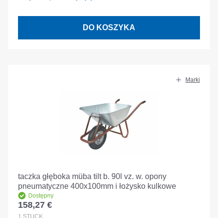
DO KOSZYKA
Marki
taczka głęboka müba tilt b. 90l vz. w. opony
pneumatyczne 400x100mm i łożysko kulkowe
Dostępny
158,27 €
Cena regularna:
1
STÜCK