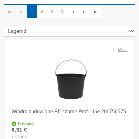
Strona
Strona
Strona
Strona
Strona
1
2
3
4
5
Marki
Wiadro budowlane PE czarne Profi-Line 20l 756575
Dostępny
6,31 €
Cena regularna:
1
STÜCK