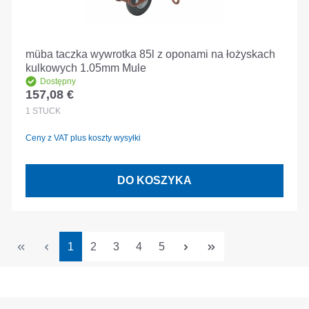
müba taczka wywrotka 85l z oponami na łożyskach
kulkowych 1.05mm Mule
Dostępny
157,08 €
Cena regularna:
1
STÜCK
Ceny z VAT plus koszty wysyłki
DO KOSZYKA
Strona
Strona
Strona
Strona
Strona
1
2
3
4
5