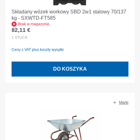
Składany wózek workowy SBD 2w1 stalowy 70/137
kg - SXWTD-FT585
Brak w magazynie
82,11 €
Cena regularna:
1
STÜCK
Ceny z VAT plus koszty wysyłki
DO KOSZYKA
Marki