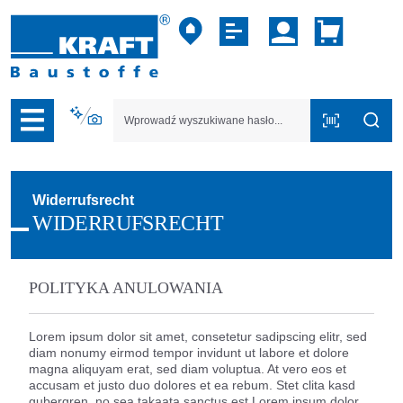
zejdź do nawigacji na platformie B2B
Widerrufsrecht
WIDERRUFSRECHT
POLITYKA ANULOWANIA
Lorem ipsum dolor sit amet, consetetur sadipscing elitr, sed
diam nonumy eirmod tempor invidunt ut labore et dolore
magna aliquyam erat, sed diam voluptua. At vero eos et
accusam et justo duo dolores et ea rebum. Stet clita kasd
gubergren, no sea takaata sanctus est Lorem ipsum dolor