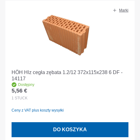
Marki
HÖH Hlz cegła zębata 1.2/12 372x115x238 6 DF -
14117
Dostępny
5,56 €
Cena regularna:
1
STÜCK
Ceny z VAT plus koszty wysyłki
DO KOSZYKA