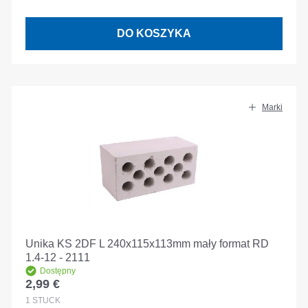
DO KOSZYKA
Marki
Unika KS 2DF L 240x115x113mm mały format RD
1.4-12 - 2111
Dostępny
2,99 €
Cena regularna:
1
STÜCK