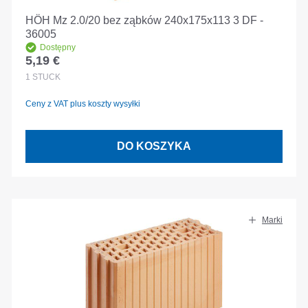
HÖH Mz 2.0/20 bez ząbków 240x175x113 3 DF -
36005
Dostępny
5,19 €
Cena regularna:
1
STÜCK
Ceny z VAT plus koszty wysyłki
DO KOSZYKA
Marki