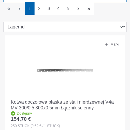
Strona
Strona
Strona
Strona
Strona
1
2
3
4
5
Marki
Kotwa doczołowa płaska ze stali nierdzewnej V4a
MV 300/0.5 300x0.5mm Łącznik ścienny
Dostępny
154,70 €
Cena regularna:
250
STÜCK
(0,62 € / 1 STÜCK)