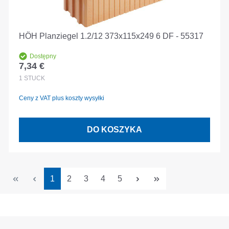
HÖH Planziegel 1.2/12 373x115x249 6 DF - 55317
Dostępny
7,34 €
Cena regularna:
1
STÜCK
Ceny z VAT plus koszty wysyłki
DO KOSZYKA
Strona
Strona
Strona
Strona
Strona
1
2
3
4
5