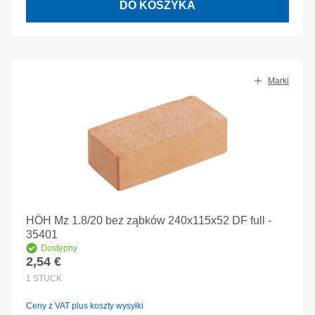
DO KOSZYKA
Marki
HÖH Mz 1.8/20 bez ząbków 240x115x52 DF full -
35401
Dostępny
2,54 €
Cena regularna:
1
STÜCK
Ceny z VAT plus koszty wysyłki