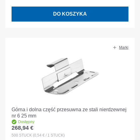
DO KOSZYKA
Marki
Górna i dolna część przesuwna ze stali nierdzewnej
nr 6 25 mm
Dostępny
268,94 €
Cena regularna:
500
STÜCK
(0,54 € / 1 STÜCK)