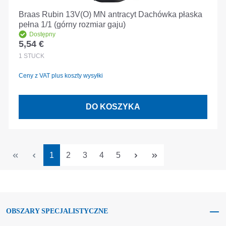
Braas Rubin 13V(O) MN antracyt Dachówka płaska
pełna 1/1 (górny rozmiar gaju)
Dostępny
5,54 €
Cena regularna:
1
STÜCK
Ceny z VAT plus koszty wysyłki
DO KOSZYKA
Strona
Strona
Strona
Strona
Strona
1
2
3
4
5
OBSZARY SPECJALISTYCZNE