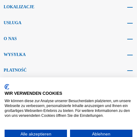
LOKALIZACJE
USŁUGA
O NAS
WYSYŁKA
PŁATNOŚĆ
MEDIA SPOŁECZNOŚCIOWE
WIR VERWENDEN COOKIES
Wir können diese zur Analyse unserer Besucherdaten platzieren, um unsere
Webseite zu verbessern, personalisierte Inhalte anzuzeigen und Ihnen ein
großartiges Webseiten-Erlebnis zu bieten. Für weitere Informationen zu den
von uns verwendeten Cookies öffnen Sie die Einstellungen.
AGB KRAFT
AGB DL
Rozstrzyganie sporów
Zastrzeżenie
Alle akzeptieren
Ablehnen
Nadruk
Ochrona danych
Widerrufsrecht