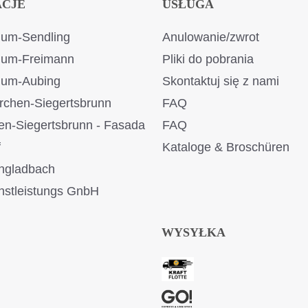
ACJE
USŁUGA
um-Sendling
Anulowanie/zwrot
ium-Freimann
Pliki do pobrania
ium-Aubing
Skontaktuj się z nami
rchen-Siegertsbrunn
FAQ
en-Siegertsbrunn - Fasada
FAQ
f
Kataloge & Broschüren
ngladbach
stleistungs GnbH
WYSYŁKA