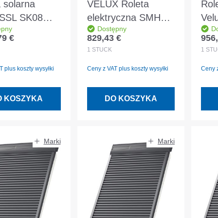
 solarna
VELUX Roleta
Rol
 SSL SK08
elektryczna SMH
Vel
ępny
Dostępny
D
 aluminiowa
FK08 0000S
000
79 €
829,43 €
956,
egularna:
Cena regularna:
Cena
oszara
Aluminiowa
cie
1
STÜCK
1
STÜ
ciemnoszara
 plus koszty wysyłki
Ceny z VAT plus koszty wysyłki
Ceny z
O KOSZYKA
DO KOSZYKA
Marki
Marki