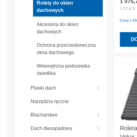
1 075,
Rolety do okien
Cena r
ciemn
1
STÜCK
dachowych
Ceny z VAT
Akcesoria do okien
dachowych
D
Ochrona przeciwsłoneczna
okna dachowego
Wewnętrzna podszewka
świetlika
Płaski dach
Narzędzia ręczne
Blacharstwo
Roleta
Dach dwuspadowy
Velux