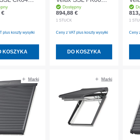
ępny
Dostępny
D
 aluminiowa
0000S aluminiowa
000
 €
894,88 €
813,
egularna:
Cena regularna:
Cena
oszara
ciemnoszara
cie
1
STÜCK
1
STÜ
 plus koszty wysyłki
Ceny z VAT plus koszty wysyłki
Ceny z
O KOSZYKA
DO KOSZYKA
Marki
Marki