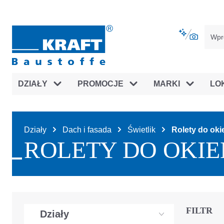
jdź do głównej nawigacji
Przejdź do nawigacji na platfor
DZIAŁY
PROMOCJE
MARKI
LO
Działy
Dach i fasada
Świetlik
Rolety do ok
ROLETY DO OKI
FILTR
Działy