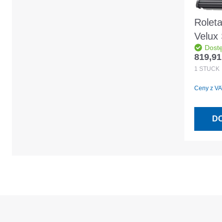
Roleta
Velux
Dost
0000S
819,91
Cena r
ciemn
1
STÜCK
Ceny z VAT
D