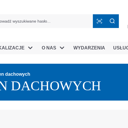
mie B2B
KALIZACJE
O NAS
WYDARZENIA
USŁU
ien dachowych
EN DACHOWYCH