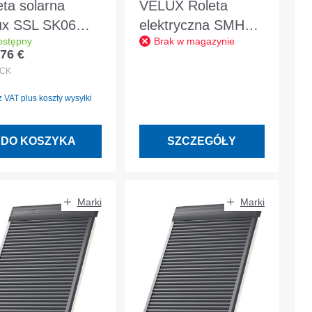
eta solarna
VELUX Roleta
ux SSL SK06
elektryczna SMH
ostępny
Brak w magazynie
0S aluminiowa
FK06 0000S
76 €
 regularna:
mnoszara
Aluminiowa
CK
ciemnoszara
 VAT plus koszty wysyłki
DO KOSZYKA
SZCZEGÓŁY
Marki
Marki