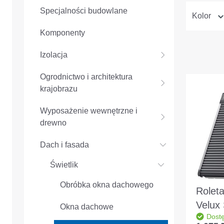
Specjalności budowlane
Kolor
Komponenty
Izolacja
Ogrodnictwo i architektura
krajobrazu
Wyposażenie wewnętrzne i
drewno
Dach i fasada
Świetlik
Obróbka okna dachowego
Roleta
Velux
Okna dachowe
Dost
0000S