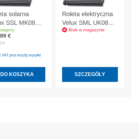
eta solarna
Roleta elektryczna
ux SSL MK08
Velux SML UK08
ostępny
Brak w magazynie
0S aluminiowa
0000S aluminiowa
89 €
 regularna:
mnoszara
ciemnoszara
CK
 VAT plus koszty wysyłki
DO KOSZYKA
SZCZEGÓŁY