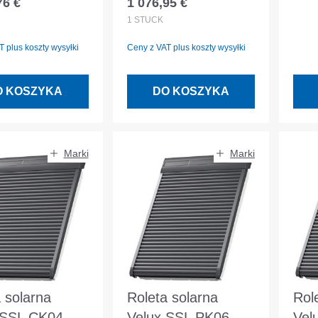
76 €
1 076,95 €
egularna:
Cena regularna:
oszara
Aluminiowa
cie
1
STÜCK
ciemnoszara
 plus koszty wysyłki
Ceny z VAT plus koszty wysyłki
O KOSZYKA
DO KOSZYKA
Marki
Marki
 solarna
Roleta solarna
Rol
 SSL CK04
Velux SSL PK06
Vel