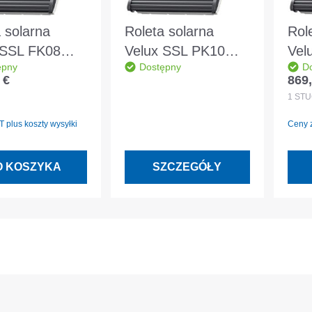
 solarna
Roleta solarna
Rol
 SSL FK08
Velux SSL PK10
Vel
ępny
Dostępny
D
 aluminiowa
0000S aluminiowa
000
 €
869,
egularna:
Cena
oszara
ciemnoszara
cie
1
STÜ
 plus koszty wysyłki
Ceny z
O KOSZYKA
SZCZEGÓŁY