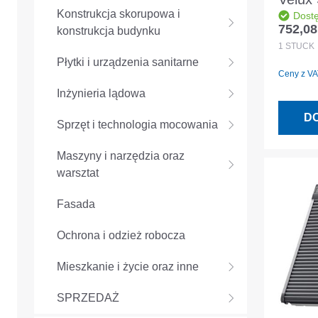
Konstrukcja skorupowa i
Dost
0000S
752,08
konstrukcja budynku
Cena r
ciemn
1
STÜCK
Płytki i urządzenia sanitarne
Ceny z VAT
Inżynieria lądowa
D
Sprzęt i technologia mocowania
Maszyny i narzędzia oraz
warsztat
Fasada
Ochrona i odzież robocza
Mieszkanie i życie oraz inne
SPRZEDAŻ