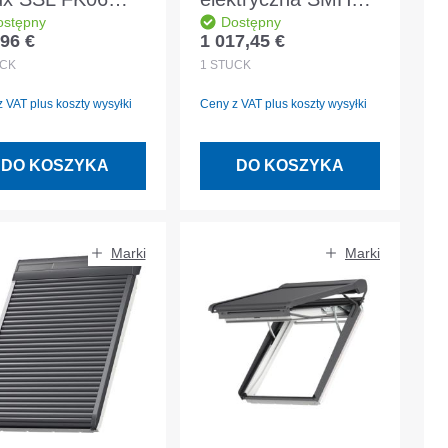
ostępny
Dostępny
0S aluminiowa
SK06 0000S
96 €
1 017,45 €
 regularna:
Cena regularna:
mnoszara
Aluminiowa
CK
1
STÜCK
ciemnoszara
 VAT plus koszty wysyłki
Ceny z VAT plus koszty wysyłki
DO KOSZYKA
DO KOSZYKA
Marki
Marki