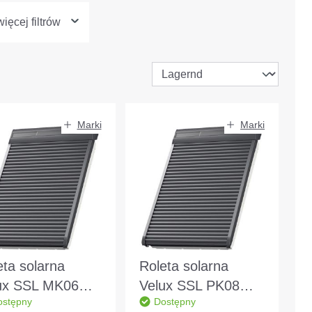
ięcej filtrów
Marki
Marki
eta solarna
Roleta solarna
ux SSL MK06
Velux SSL PK08
ostępny
Dostępny
0S aluminiowa
0000S aluminiowa