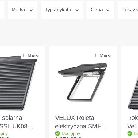
Marka
Typ artykułu
Cena
Pokaż w
Marki
Marki
 solarna
VELUX Roleta
Rol
 SSL UK08
elektryczna SMH
Vel
ępny
Dostępny
D
 aluminiowa
SK08 0000S
000