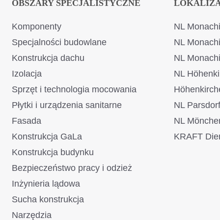
OBSZARY SPECJALISTYCZNE
LOKALIZ
Komponenty
NL Monachi
Specjalności budowlane
NL Monach
Konstrukcja dachu
NL Monach
Izolacja
NL Höhenki
Sprzęt i technologia mocowania
Höhenkirch
Płytki i urządzenia sanitarne
NL Parsdor
Fasada
NL Mönche
Konstrukcja GaLa
KRAFT Dien
Konstrukcja budynku
Bezpieczeństwo pracy i odzież
Inżynieria lądowa
Sucha konstrukcja
Narzędzia