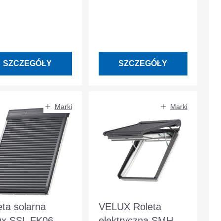
mnoszara
ciemnoszara
SZCZEGÓŁY
SZCZEGÓŁY
Marki
Marki
eta solarna
VELUX Roleta
ux SSL FK06
elektryczna SMH