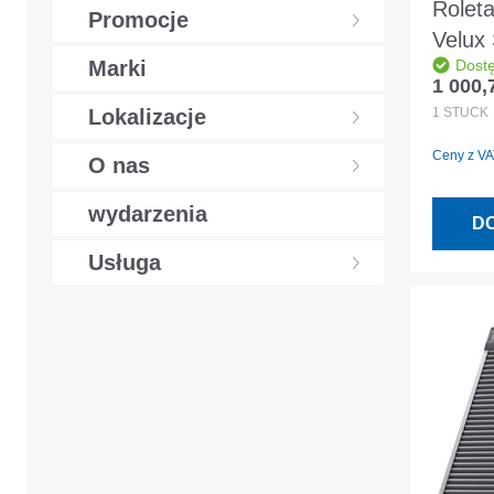
Roleta
Promocje
Velux
Marki
Dost
0000S
1 000,
Cena r
ciemn
1
STÜCK
Lokalizacje
Ceny z VAT
O nas
wydarzenia
D
Usługa