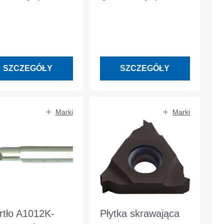
SZCZEGÓŁY
SZCZEGÓŁY
Marki
Marki
rtło A1012K-
Płytka skrawająca