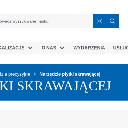
mie B2B
KALIZACJE
O NAS
WYDARZENIA
USŁU
zia precyzyjne
Narzędzie płytki skrawającej
KI SKRAWAJĄCEJ