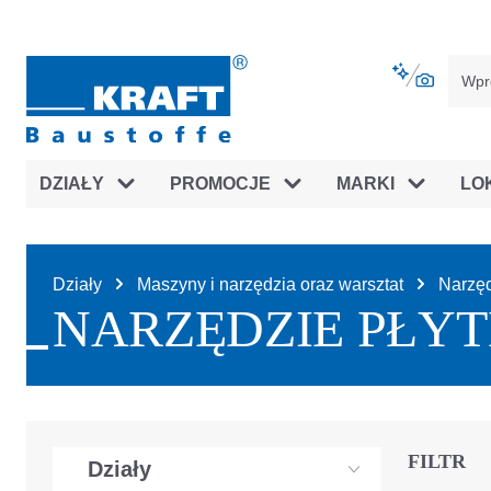
jdź do głównej nawigacji
Przejdź do nawigacji na platfor
DZIAŁY
PROMOCJE
MARKI
LO
Działy
Maszyny i narzędzia oraz warsztat
Narzęd
NARZĘDZIE PŁYT
FILTR
Działy