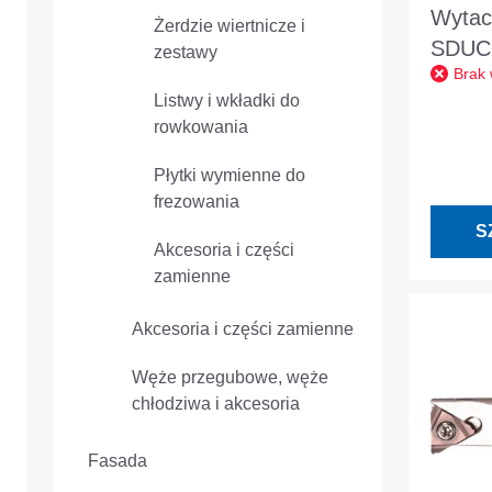
Wytac
Żerdzie wiertnicze i
SDUCL
zestawy
Brak
VHM w
Listwy i wkładki do
rowkowania
Płytki wymienne do
frezowania
S
Akcesoria i części
zamienne
Akcesoria i części zamienne
Węże przegubowe, węże
chłodziwa i akcesoria
Fasada