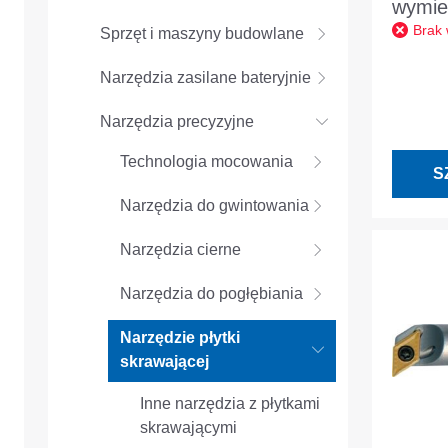
wymie
Brak
10 szt
Sprzęt i maszyny budowlane
toczen
Narzędzia zasilane bateryjnie
wewnę
Narzędzia precyzyjne
Technologia mocowania
S
Narzędzia do gwintowania
Narzędzia cierne
Narzędzia do pogłębiania
Narzędzie płytki
skrawającej
Inne narzędzia z płytkami
skrawającymi