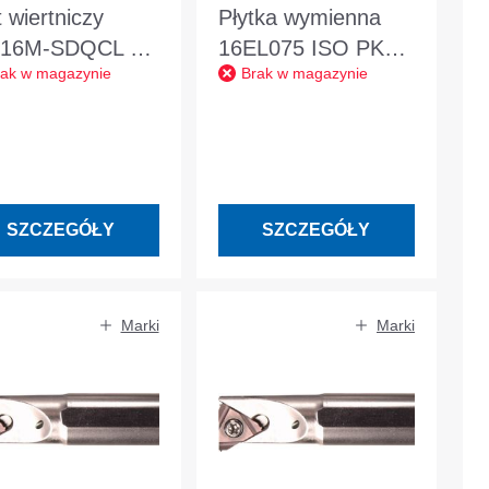
 wiertniczy
Płytka wymienna
216M-SDQCL 07
16EL075 ISO PK30
rak w magazynie
Brak w magazynie
y, niklowany w.
do toczenia
zewnętrznego w
lewo
SZCZEGÓŁY
SZCZEGÓŁY
Marki
Marki