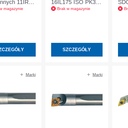
nnych 11IR
16IL175 ISO PK30
SDQ
 w magazynie
Brak w magazynie
B
. prawe
do toczenia
nik
ie
wewnętrznego w
trzne
lewo
ZCZEGÓŁY
SZCZEGÓŁY
Marki
Marki