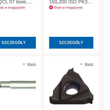
CL 07 lewe,
16IL200 ISO PK30
rak w magazynie
Brak w magazynie
lowane w. IK
do toczenia
wewnętrznego w
lewo
SZCZEGÓŁY
SZCZEGÓŁY
Marki
Marki