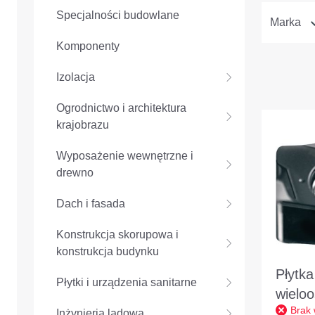
Specjalności budowlane
Marka
Komponenty
Izolacja
Ogrodnictwo i architektura
krajobrazu
Wyposażenie wewnętrzne i
drewno
Dach i fasada
Konstrukcja skorupowa i
konstrukcja budynku
Płytka
Płytki i urządzenia sanitarne
wielo
Brak
LNGJ
Inżynieria lądowa