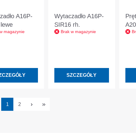
zadło A16P-
Wytaczadło A16P-
Prę
 lewe
SIR16 rh.
A20
 w magazynie
Brak w magazynie
B
ZCZEGÓŁY
SZCZEGÓŁY
Strona
Strona
1
2