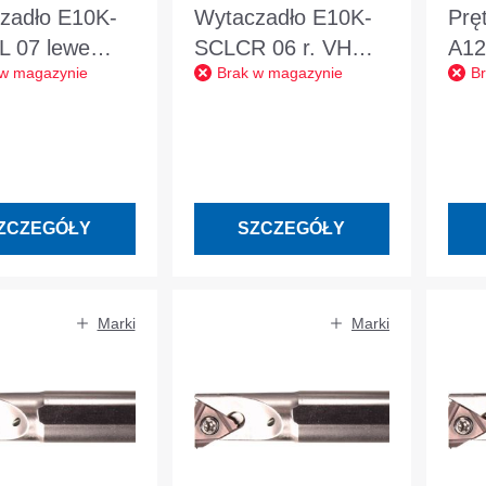
zadło E10K-
Wytaczadło E10K-
Pręt
 07 lewe
SCLCR 06 r. VHM
A1
 w magazynie
Brak w magazynie
B
. IK
w. IK
lew
IK
ZCZEGÓŁY
SZCZEGÓŁY
Marki
Marki