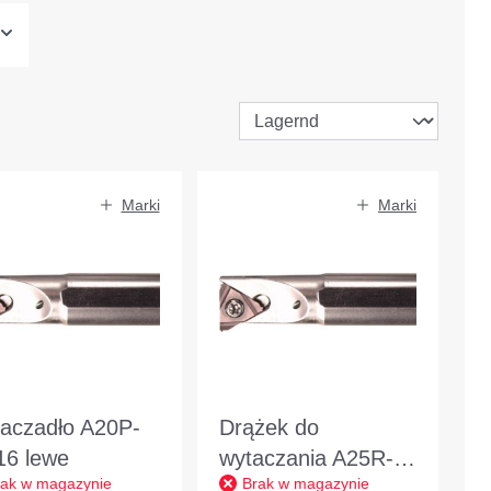
Marki
Marki
aczadło A20P-
Drążek do
16 lewe
wytaczania A25R-
rak w magazynie
Brak w magazynie
SIR16 prawy