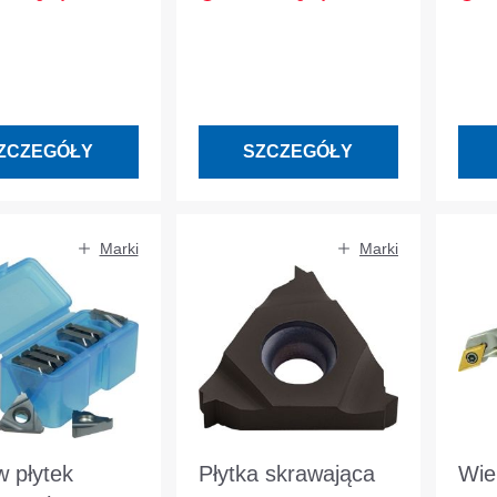
Obróbka
zewnętrznego
aniem w.tel
prawostronnego
ZCZEGÓŁY
SZCZEGÓŁY
Marki
Marki
w płytek
Płytka skrawająca
Wie