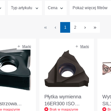
Typ artykułu
Cena
Pokaż więcej filtrów
Strona
Strona
1
2
Marki
Marki
Płytka wymienna
Wyt
ostrzowa
16ER300 ISO
SIL
 w magazynie
Brak w magazynie
B
120508-M
MS35 do toczenia