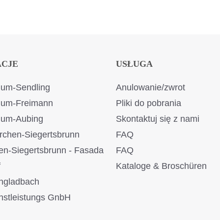
ACJE
USŁUGA
um-Sendling
Anulowanie/zwrot
ium-Freimann
Pliki do pobrania
ium-Aubing
Skontaktuj się z nami
rchen-Siegertsbrunn
FAQ
en-Siegertsbrunn - Fasada
FAQ
f
Kataloge & Broschüren
ngladbach
stleistungs GnbH