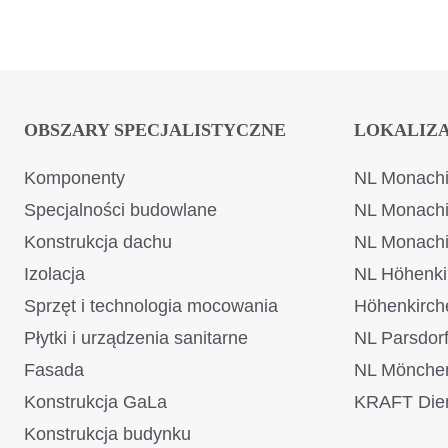
OBSZARY SPECJALISTYCZNE
LOKALIZ
Komponenty
NL Monachi
Specjalności budowlane
NL Monach
Konstrukcja dachu
NL Monach
Izolacja
NL Höhenki
Sprzęt i technologia mocowania
Höhenkirch
Płytki i urządzenia sanitarne
NL Parsdor
Fasada
NL Mönche
Konstrukcja GaLa
KRAFT Dien
Konstrukcja budynku