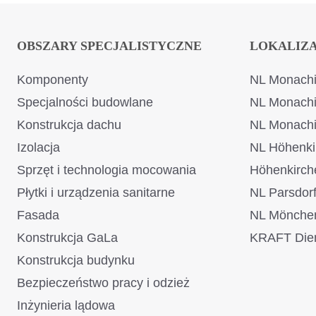
OBSZARY SPECJALISTYCZNE
LOKALIZ
Komponenty
NL Monachi
Specjalności budowlane
NL Monach
Konstrukcja dachu
NL Monach
Izolacja
NL Höhenki
Sprzęt i technologia mocowania
Höhenkirch
Płytki i urządzenia sanitarne
NL Parsdor
Fasada
NL Mönche
Konstrukcja GaLa
KRAFT Dien
Konstrukcja budynku
Bezpieczeństwo pracy i odzież
Inżynieria lądowa