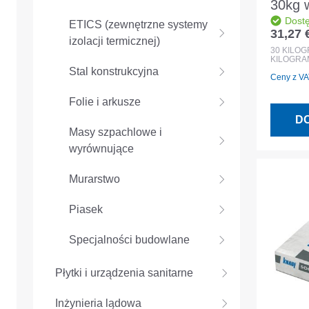
30kg 
Dost
cemen
ETICS (zewnętrzne systemy
31,27 
Cena r
izolacji termicznej)
tynk 
30
KILO
KILOGRA
Stal konstrukcyjna
Ceny z VAT
Folie i arkusze
D
Masy szpachlowe i
wyrównujące
Murarstwo
Piasek
Specjalności budowlane
Płytki i urządzenia sanitarne
Inżynieria lądowa