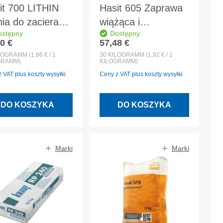
it 700 LITHIN
Hasit 605 Zaprawa
nia do zacierania
wiążąca i
ostępny
Dostępny
 biała 30kg
wzmacniająca biała
0 €
57,48 €
 regularna:
Cena regularna:
ek
30kg
LOGRAMM
(1,86 € / 1
30
KILOGRAMM
(1,92 € / 1
GRAMM)
KILOGRAMM)
 VAT plus koszty wysyłki
Ceny z VAT plus koszty wysyłki
DO KOSZYKA
DO KOSZYKA
Marki
Marki