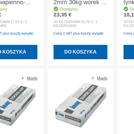
wapienno-
2mm 30kg worek 0-
tynk
ępny
Dostępny
D
towy lekki
2mm Tynk
mur
€
23,35 €
10,1
egularna:
Cena regularna:
Cena
podkładowy
zewnętrzny/wewnęt
uzia
GRAMM
(1,04 € / 1
30
KILOGRAMM
(0,78 € / 1
30
KI
MM)
KILOGRAMM)
KILO
rzny
mm
 plus koszty wysyłki
Ceny z VAT plus koszty wysyłki
Ceny z
O KOSZYKA
DO KOSZYKA
Marki
Marki