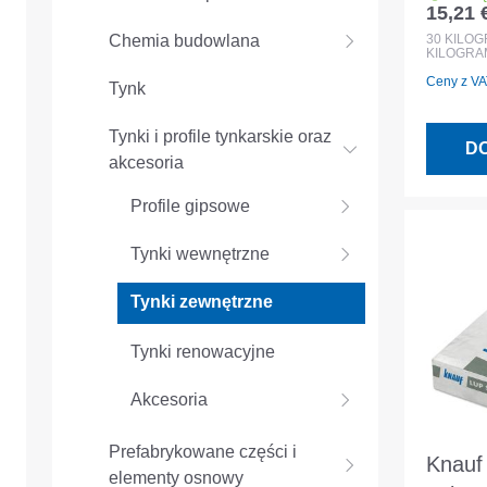
15,21 
Cena r
worek
30
KILO
Chemia budowlana
KILOGRA
zewnęt
Ceny z VAT
wewnę
Tynk
Tynki i profile tynkarskie oraz
D
akcesoria
Profile gipsowe
Tynki wewnętrzne
Tynki zewnętrzne
Tynki renowacyjne
Akcesoria
Prefabrykowane części i
Knauf
elementy osnowy