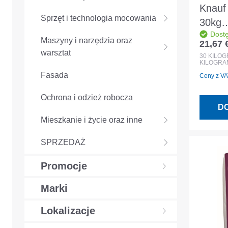
Knauf
Sprzęt i technologia mocowania
30kg
Dost
Szybk
Maszyny i narzędzia oraz
21,67 
Cena r
podkł
warsztat
30
KILO
KILOGRA
Fasada
Ceny z VAT
Ochrona i odzież robocza
D
Mieszkanie i życie oraz inne
SPRZEDAŻ
Promocje
Marki
Lokalizacje