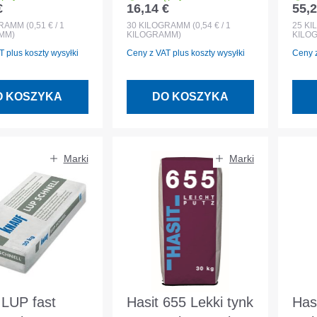
€
16,14 €
55,2
egularna:
Cena regularna:
Cena
 30 kg Tynk
drobnoziarnisty 0,8
Zap
GRAMM
(0,51 € / 1
30
KILOGRAMM
(0,54 € / 1
25
KI
MM)
KILOGRAMM)
KILO
rzny i
mm f. Wnętrze
ren
 plus koszty wysyłki
Ceny z VAT plus koszty wysyłki
Ceny z
trzny
30kg
O KOSZYKA
DO KOSZYKA
Marki
Marki
 LUP fast
Hasit 655 Lekki tynk
Has