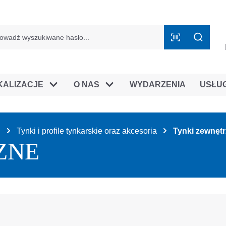
mie B2B
KALIZACJE
O NAS
WYDARZENIA
USŁU
u
Tynki i profile tynkarskie oraz akcesoria
Tynki zewnęt
ZNE