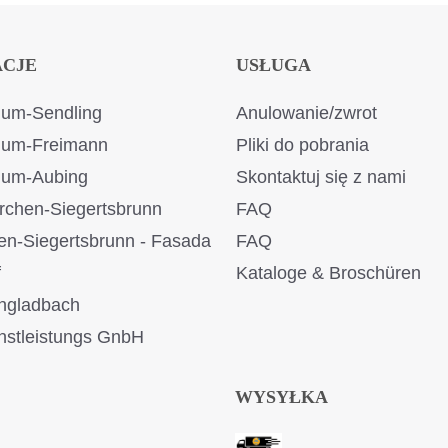
ACJE
USŁUGA
um-Sendling
Anulowanie/zwrot
ium-Freimann
Pliki do pobrania
ium-Aubing
Skontaktuj się z nami
rchen-Siegertsbrunn
FAQ
en-Siegertsbrunn - Fasada
FAQ
f
Kataloge & Broschüren
ngladbach
stleistungs GnbH
WYSYŁKA