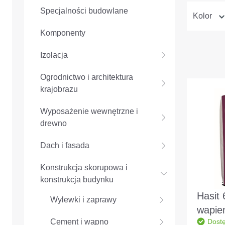
Specjalności budowlane
Kolor
Komponenty
Izolacja
Ogrodnictwo i architektura
krajobrazu
Wyposażenie wewnętrzne i
drewno
Dach i fasada
Konstrukcja skorupowa i
konstrukcja budynku
Hasit
Wylewki i zaprawy
wapie
Cement i wapno
Dost
cemen