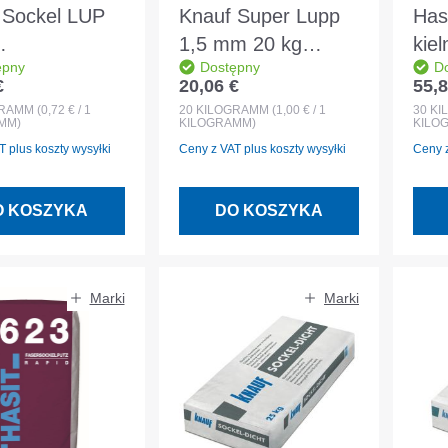
 Sockel LUP
Knauf Super Lupp
Has
1,5 mm 20 kg
kiel
ępny
Dostępny
D
owiążący tynk
Wzmocniony
6mm
€
20,06 €
55,8
egularna:
Cena regularna:
Cena
adowy
włóknem super lekki
wor
GRAMM
(0,72 € / 1
20
KILOGRAMM
(1,00 € / 1
30
KI
MM)
KILOGRAMM)
KILO
tynk podkładowy
 plus koszty wysyłki
Ceny z VAT plus koszty wysyłki
Ceny z
O KOSZYKA
DO KOSZYKA
Marki
Marki