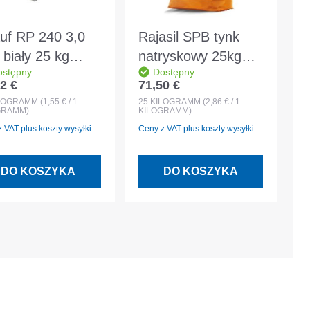
uf RP 240 3,0
Rajasil SPB tynk
biały 25 kg
natryskowy 25kg
ostępny
Dostępny
eralny tynk
worek szary
2 €
71,50 €
 regularna:
Cena regularna:
lowany
LOGRAMM
(1,55 € / 1
25
KILOGRAMM
(2,86 € / 1
GRAMM)
KILOGRAMM)
 VAT plus koszty wysyłki
Ceny z VAT plus koszty wysyłki
DO KOSZYKA
DO KOSZYKA