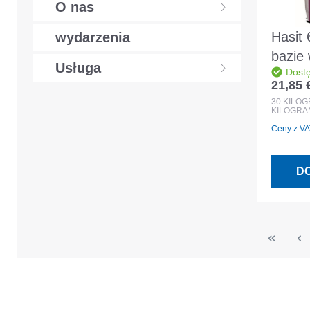
O nas
Hasit
wydarzenia
bazie 
Usługa
Dost
worek
21,85 
Cena r
30
KILO
KILOGRA
Ceny z VAT
D