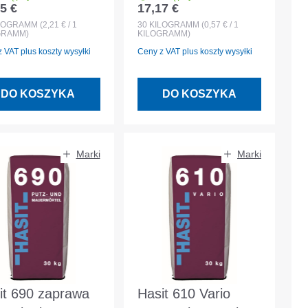
5 €
17,17 €
 regularna:
Cena regularna:
rawa
bazowy
LOGRAMM
(2,21 € / 1
30
KILOGRAMM
(0,57 € / 1
GRAMM)
KILOGRAMM)
owacyjna
 VAT plus koszty wysyłki
Ceny z VAT plus koszty wysyłki
DO KOSZYKA
DO KOSZYKA
Marki
Marki
it 690 zaprawa
Hasit 610 Vario