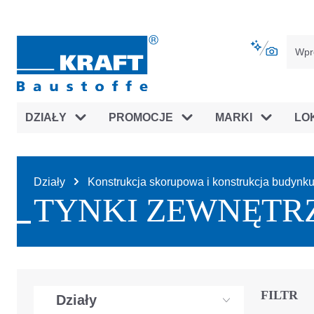
jdź do głównej nawigacji
Przejdź do nawigacji na platfor
DZIAŁY
PROMOCJE
MARKI
LO
Działy
Konstrukcja skorupowa i konstrukcja budynk
TYNKI ZEWNĘTR
FILTR
Działy