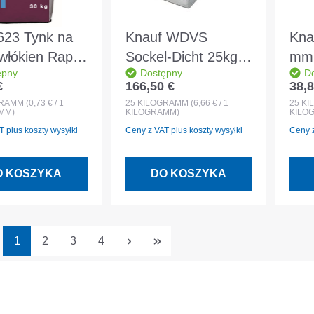
 623 Tynk na
Knauf WDVS
Kna
włókien Rapid
Sockel-Dicht 25kg
mm 
ępny
Dostępny
D
 30 kg
Elastyczna masa
Min
€
166,50 €
38,8
egularna:
Cena regularna:
Cena
uszczelniająca
ryf
GRAMM
(0,73 € / 1
25
KILOGRAMM
(6,66 € / 1
25
KI
MM)
KILOGRAMM)
KILO
 plus koszty wysyłki
Ceny z VAT plus koszty wysyłki
Ceny z
O KOSZYKA
DO KOSZYKA
Strona
Strona
Strona
Strona
1
2
3
4