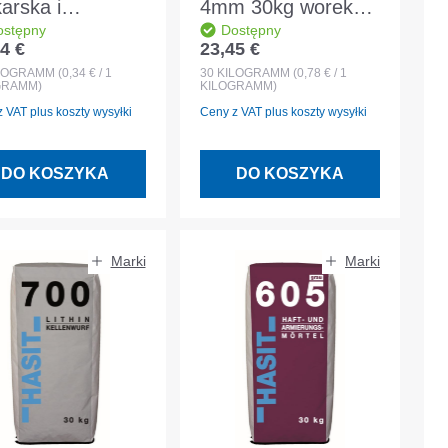
arska i
4mm 30kg worek
ostępny
Dostępny
arska 30kg
Zaprawa
4 €
23,45 €
 regularna:
Cena regularna:
rnienie 0-2,5
cementowa PIII 0-
LOGRAMM
(0,34 € / 1
30
KILOGRAMM
(0,78 € / 1
GRAMM)
KILOGRAMM)
 MGII
4mm
 VAT plus koszty wysyłki
Ceny z VAT plus koszty wysyłki
DO KOSZYKA
DO KOSZYKA
Marki
Marki