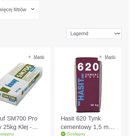
ięcej filtrów
Marki
Marki
uf SM700 Pro
Hasit 620 Tynk
y 25kg Klej -
cementowy 1,5 mm
ostępny
Dostępny
ocnienie -
worek 30 kg Tynk