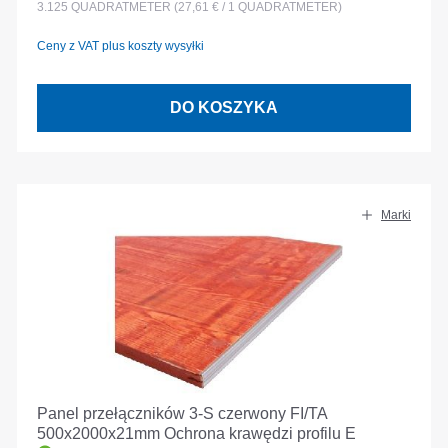
3.125
QUADRATMETER
(27,61 € / 1 QUADRATMETER)
Ceny z VAT plus koszty wysyłki
DO KOSZYKA
Marki
Panel przełączników 3-S czerwony FI/TA
500x2000x21mm Ochrona krawędzi profilu E