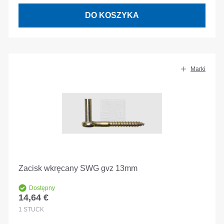
DO KOSZYKA
Marki
Zacisk wkręcany SWG gvz 13mm
Dostępny
14,64 €
Cena regularna:
1
STÜCK