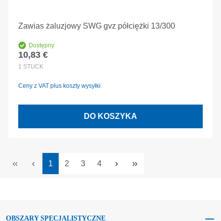
Zawias żaluzjowy SWG gvz półciężki 13/300
Dostępny
10,83 €
Cena regularna:
1
STÜCK
Ceny z VAT plus koszty wysyłki
DO KOSZYKA
Strona
Strona
Strona
Strona
1
2
3
4
OBSZARY SPECJALISTYCZNE