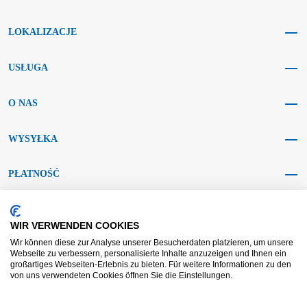
LOKALIZACJE
USŁUGA
O NAS
WYSYŁKA
PŁATNOŚĆ
MEDIA SPOŁECZNOŚCIOWE
WIR VERWENDEN COOKIES
Wir können diese zur Analyse unserer Besucherdaten platzieren, um unsere
Webseite zu verbessern, personalisierte Inhalte anzuzeigen und Ihnen ein
großartiges Webseiten-Erlebnis zu bieten. Für weitere Informationen zu den
von uns verwendeten Cookies öffnen Sie die Einstellungen.
AGB KRAFT
AGB DL
Rozstrzyganie sporów
Zastrzeżenie