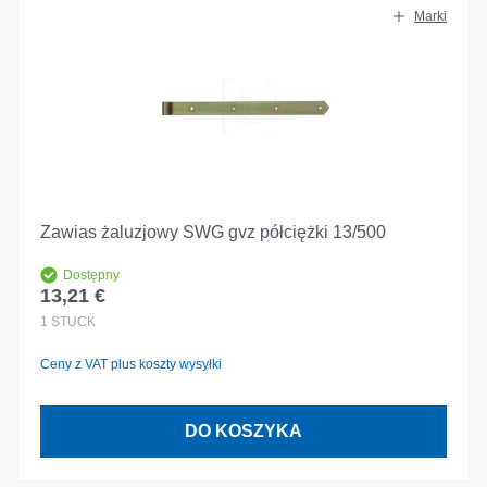
Marki
Zawias żaluzjowy SWG gvz półciężki 13/500
Dostępny
13,21 €
Cena regularna:
1
STÜCK
Ceny z VAT plus koszty wysyłki
DO KOSZYKA