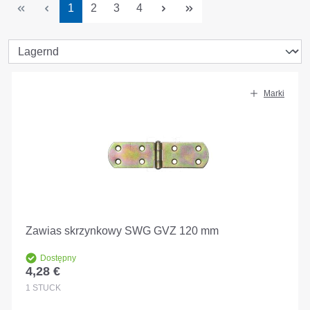
Strona
Strona
Strona
Strona
1
2
3
4
Marki
Zawias skrzynkowy SWG GVZ 120 mm
Dostępny
4,28 €
Cena regularna:
1
STÜCK