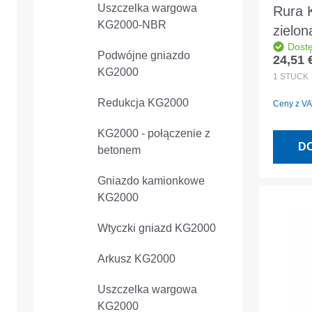
Uszczelka wargowa
Rura
KG2000-NBR
zielo
Dost
DN/O
Podwójne gniazdo
24,51 
Cena r
DIN E
KG2000
1
STÜCK
Redukcja KG2000
Ceny z VAT
KG2000 - połączenie z
D
betonem
Gniazdo kamionkowe
KG2000
Wtyczki gniazd KG2000
Arkusz KG2000
Uszczelka wargowa
KG2000