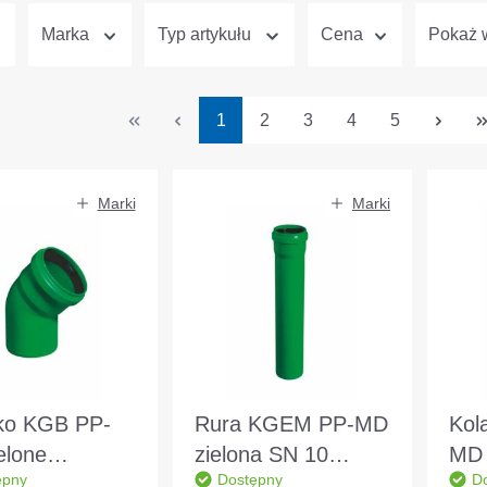
Marka
Typ artykułu
Cena
Pokaż w
Strona
Strona
Strona
Strona
Strona
1
2
3
4
5
Marki
Marki
ko KGB PP-
Rura KGEM PP-MD
Kol
elone
zielona SN 10
MD 
ępny
Dostępny
D
110 30° DIN
DN/OD110 2,0m
DN/