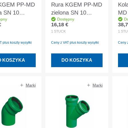
 KGEM PP-MD
Rura KGEM PP-MD
Kol
na SN 10
zielona SN 10
MD 
ępny
Dostępny
D
D110 1.0m
DN/OD110 0,5m
DN/
€
16,18 €
38,7
egularna:
Cena regularna:
Cena
N 14758
DIN EN 14758
EN 
1
STÜCK
1
STÜ
 plus koszty wysyłki
Ceny z VAT plus koszty wysyłki
Ceny z
O KOSZYKA
DO KOSZYKA
Marki
Marki