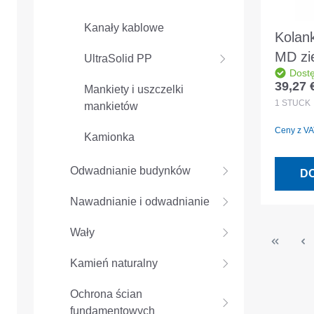
Kanały kablowe
Kolan
MD zi
UltraSolid PP
Dost
DN/OD
39,27 
Mankiety i uszczelki
Cena r
EN 14
1
STÜCK
mankietów
Ceny z VAT
Kamionka
Odwadnianie budynków
D
Nawadnianie i odwadnianie
Wały
Kamień naturalny
Ochrona ścian
fundamentowych