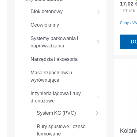
17,02 
Cena r
EN 14
1
STÜCK
Blok betonowy
Ceny z VAT
Geowłókniny
Systemy parkowania i
D
naprowadzania
Narzędzia i akcesoria
Masa szpachlowa i
wyrównująca
Inżynieria lądowa i rury
drenażowe
System KG (PVC)
Rury spustowe i części
Kolan
formowane