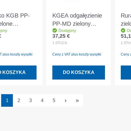
ko KGB PP-
KGEA odgałęzienie
Ru
elone
PP-MD zielony
zie
ępny
Dostępny
D
160 30° DIN
DN/OD110/110 45°
DN/
€
37,25 €
51,1
egularna:
Cena regularna:
Cena
758
DIN EN 14758
DIN
1
STÜCK
1
STÜ
 plus koszty wysyłki
Ceny z VAT plus koszty wysyłki
Ceny z
O KOSZYKA
DO KOSZYKA
Strona
Strona
Strona
Strona
Strona
1
2
3
4
5