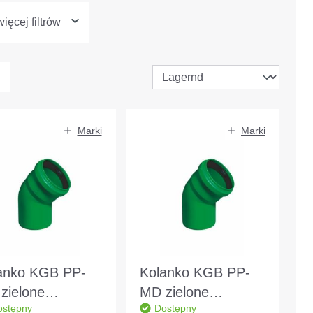
ięcej filtrów
Marki
Marki
anko KGB PP-
Kolanko KGB PP-
zielone
MD zielone
ostępny
Dostępny
OD110 15° DIN
DN/OD110 45° DIN