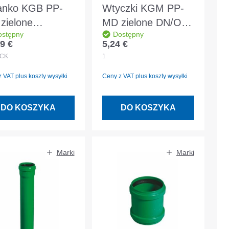
anko KGB PP-
Wtyczki KGM PP-
zielone
MD zielone DN/OD
ostępny
Dostępny
OD160 15° DIN
110 DIN EN 14758
9 €
5,24 €
 regularna:
Cena regularna:
14758
CK
1
 VAT plus koszty wysyłki
Ceny z VAT plus koszty wysyłki
DO KOSZYKA
DO KOSZYKA
Marki
Marki