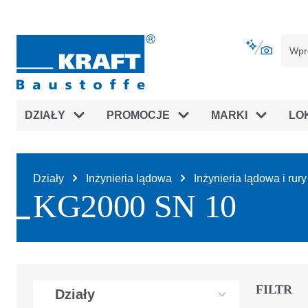
jdź do głównej nawigacji
Przejdź do nawigacji na platfor
DZIAŁY
PROMOCJE
MARKI
LO
Działy
Inżynieria lądowa
Inżynieria lądowa i ru
KG2000 SN 10
FILTR
Działy