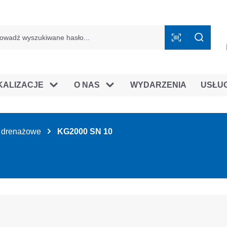
mie B2B
KALIZACJE
O NAS
WYDARZENIA
USŁU
ry drenażowe
KG2000 SN 10