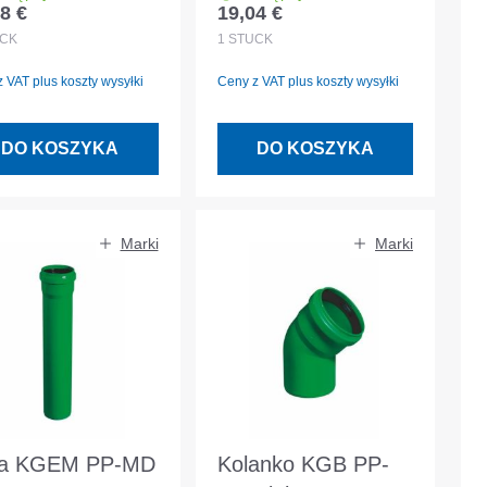
8 €
19,04 €
 regularna:
Cena regularna:
14758
EN 14758
CK
1
STÜCK
 VAT plus koszty wysyłki
Ceny z VAT plus koszty wysyłki
DO KOSZYKA
DO KOSZYKA
Marki
Marki
ra KGEM PP-MD
Kolanko KGB PP-