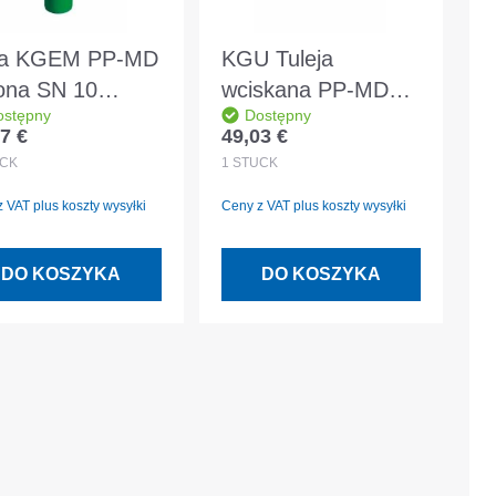
ra KGEM PP-MD
KGU Tuleja
lona SN 10
wciskana PP-MD
ostępny
Dostępny
OD160 1.0m
zielona DN/OD160
7 €
49,03 €
 regularna:
Cena regularna:
 EN 14758
DIN EN 14758
CK
1
STÜCK
 VAT plus koszty wysyłki
Ceny z VAT plus koszty wysyłki
DO KOSZYKA
DO KOSZYKA