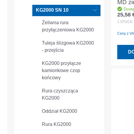
MD zi
Dost
DN/OD
KG2000 SN 10
25,58 
Cena r
DIN E
1
STÜCK
Żeliwna rura
przyłączeniowa KG2000
Ceny z VAT
Tuleja ślizgowa KG2000
- przejścia
D
KG2000 przyłącze
kamionkowe czop
końcowy
Rura czyszcząca
KG2000
Oddział KG2000
Rura KG2000