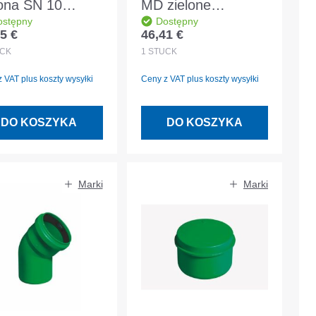
lona SN 10
MD zielone
ostępny
Dostępny
OD160 2.0m
DN/OD160 45° DIN
5 €
46,41 €
 regularna:
Cena regularna:
 EN 14758
EN 14758
CK
1
STÜCK
 VAT plus koszty wysyłki
Ceny z VAT plus koszty wysyłki
DO KOSZYKA
DO KOSZYKA
Marki
Marki