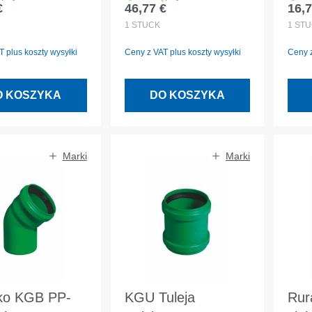
€
46,77 €
16,7
egularna:
Cena regularna:
Cena
758
DIN EN 14758
EN 
1
STÜCK
1
STÜ
 plus koszty wysyłki
Ceny z VAT plus koszty wysyłki
Ceny z
O KOSZYKA
DO KOSZYKA
Marki
Marki
ko KGB PP-
KGU Tuleja
Ru