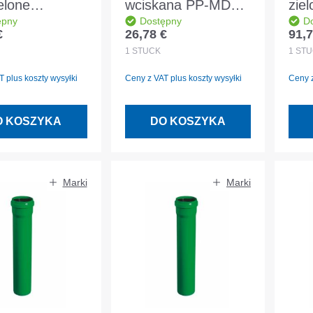
elone
wciskana PP-MD
zie
ępny
Dostępny
D
110 87,5°
zielona DN/OD110
DN/
€
26,78 €
91,7
egularna:
Cena regularna:
Cena
N 14758
DIN EN 14758
DIN
1
STÜCK
1
STÜ
 plus koszty wysyłki
Ceny z VAT plus koszty wysyłki
Ceny z
O KOSZYKA
DO KOSZYKA
Marki
Marki