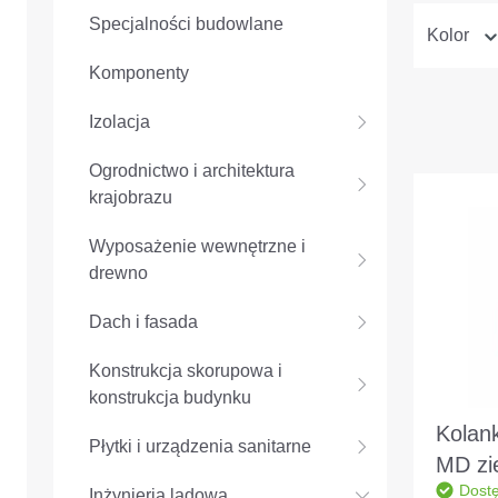
Specjalności budowlane
Kolor
Komponenty
Izolacja
Ogrodnictwo i architektura
krajobrazu
Wyposażenie wewnętrzne i
drewno
Dach i fasada
Konstrukcja skorupowa i
konstrukcja budynku
Kolan
Płytki i urządzenia sanitarne
MD zi
Dost
DN/OD
Inżynieria lądowa