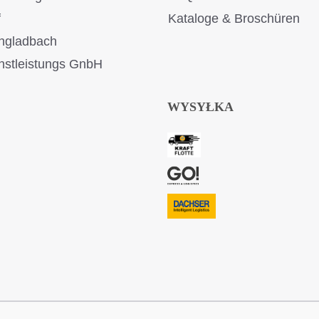
f
Kataloge & Broschüren
ngladbach
stleistungs GnbH
WYSYŁKA