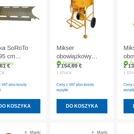
tka SoRoTo
Mikser
Mik
95 cm
obowiązkowy
obo
stępny
Dostępny
D
tforma między
SoRoTo 120L
SoR
61 €
3 154,69 €
2 13
 regularna:
Cena regularna:
Cena
wytami H
CK
1
STÜCK
1
STÜ
 VAT plus koszty
Ceny z VAT plus koszty
Ceny z
i
wysyłki
wysyłk
DO KOSZYKA
DO KOSZYKA
Marki
Marki