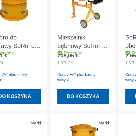
dro do
Mieszalnik
SoR
rawy SoRoTo
bębnowy SoRoTo
obo
stępny
Dostępny
D
cket 55 litrów
100L
mik
1 €
708,05 €
2 65
 regularna:
Cena regularna:
Cena
CK
1
STÜCK
1
STÜ
 VAT plus koszty
Ceny z VAT plus koszty
Ceny z
i
wysyłki
wysyłk
DO KOSZYKA
DO KOSZYKA
Marki
Marki