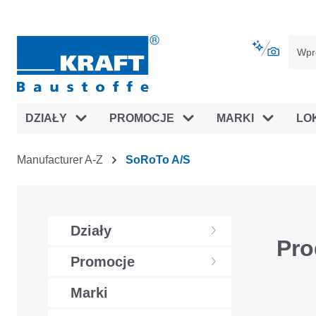
jdź do głównej nawigacji
Przejdź do nawigacji na platfor
DZIAŁY
PROMOCJE
MARKI
LO
Manufacturer A-Z
SoRoTo A/S
Działy
Pro
Promocje
Marki