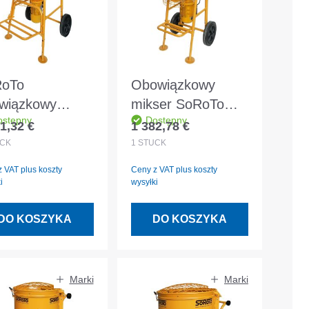
oTo
Obowiązkowy
wiązkowy
mikser SoRoTo
ostępny
Dostępny
ser 100L
65L
1,32 €
1 382,78 €
 regularna:
Cena regularna:
CK
1
STÜCK
 VAT plus koszty
Ceny z VAT plus koszty
i
wysyłki
DO KOSZYKA
DO KOSZYKA
Marki
Marki