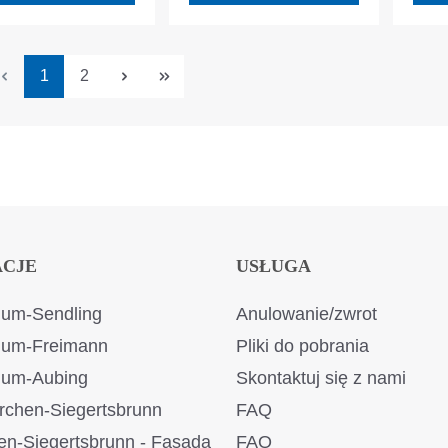
Strona
Strona
1
2
ACJE
USŁUGA
um-Sendling
Anulowanie/zwrot
ium-Freimann
Pliki do pobrania
ium-Aubing
Skontaktuj się z nami
rchen-Siegertsbrunn
FAQ
en-Siegertsbrunn - Fasada
FAQ