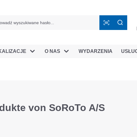
mie B2B
KALIZACJE
O NAS
WYDARZENIA
USŁU
dukte von SoRoTo A/S