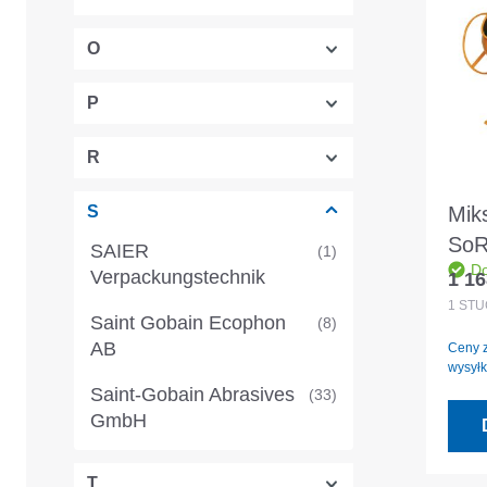
O
P
R
Mik
S
SoR
SAIER
(1)
Do
Verpackungstechnik
1 16
Cena
1
STÜ
Saint Gobain Ecophon
(8)
AB
Ceny z
wysyłk
Saint-Gobain Abrasives
(33)
GmbH
Saint-Gobain Isover
(94)
T