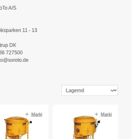
oTo A/S
iksparken 11 - 13
trup DK
36 727500
to@soroto.de
Marki
Marki