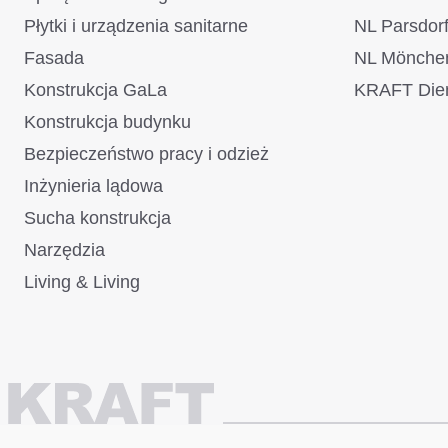
Scheibler Import-GmbH
(99)
Płytki i urządzenia sanitarne
NL Parsdor
Fasada
NL Mönche
Scheitler
(2)
Konstrukcja GaLa
KRAFT Dien
Scherf GmbH & Co. KG
(1)
Konstrukcja budynku
Schilderwerk Beutha
(23)
Bezpieczeństwo pracy i odzież
GmbH
Inżynieria lądowa
Schlagmann Poroton
(15)
Sucha konstrukcja
Vertriebs
Narzędzia
Schleyer Sicherheit &
(1)
Living & Living
Technik
Schlüter-Systems KG
(41)
Schneefangsysteme
(7)
Rees