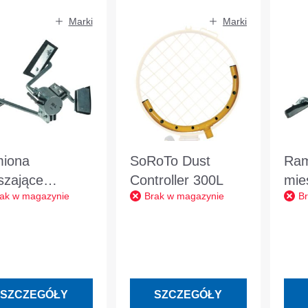
Marki
Marki
iona
SoRoTo Dust
Ram
szające
Controller 300L
mie
ak w magazynie
Brak w magazynie
B
oTo Wiadra
SoR
owe 120L
gum
SZCZEGÓŁY
SZCZEGÓŁY