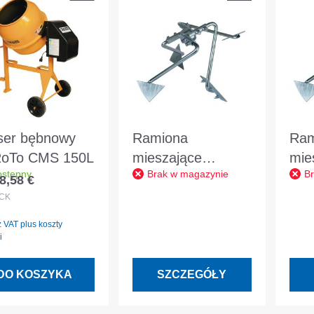
ser bębnowy
Ramiona
Ram
oTo CMS 150L
mieszające
mie
stępny
Brak w magazynie
B
SoRoTo Wiadra
SoR
8,58 €
 regularna:
stalowe 120L
sta
CK
 VAT plus koszty
i
DO KOSZYKA
SZCZEGÓŁY