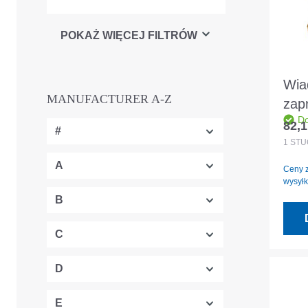
POKAŻ WIĘCEJ FILTRÓW
Wia
MANUFACTURER A-Z
zap
Do
H-bu
82,1
#
Cena
1
STÜ
A
Ceny z
wysyłk
B
C
D
E