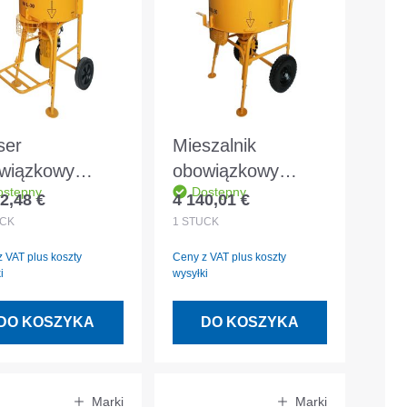
ser
Mieszalnik
wiązkowy
obowiązkowy
ostępny
Dostępny
oTo 80L
SoRoTo 200L
2,48 €
4 140,01 €
 regularna:
Cena regularna:
CK
1
STÜCK
 VAT plus koszty
Ceny z VAT plus koszty
i
wysyłki
DO KOSZYKA
DO KOSZYKA
Marki
Marki