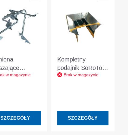
iona
Kompletny
szające
podajnik SoRoTo
rak w magazynie
Brak w magazynie
oTo Wiadra
do dużych
lowe 80L
przenośników
taśmowych
SZCZEGÓŁY
SZCZEGÓŁY