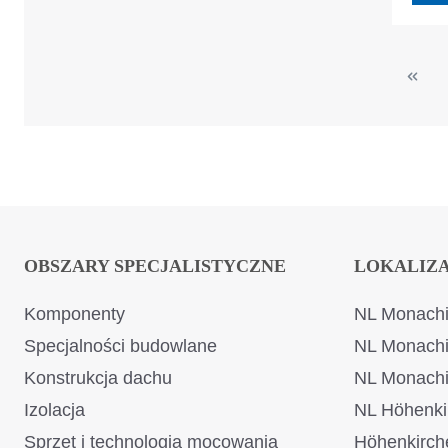
sbv sakowsky GmbH
(1)
SCANDIPAINT GmbH &
(13)
Co. KG
Scapa Deutschland
(5)
GmbH
Schake GmbH
(43)
Metallwarenfabrik
OBSZARY SPECJALISTYCZNE
LOKALIZ
Schalbau Vitzthum
(1)
Ges.m.b.H.
Komponenty
NL Monachi
Schaub Metall & Service
(16)
Specjalności budowlane
NL Monach
e.K.
Konstrukcja dachu
NL Monach
Scheibl Natursteine
(3)
Izolacja
NL Höhenki
GmbH
Sprzęt i technologia mocowania
Höhenkirch