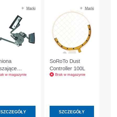
Marki
Marki
iona
SoRoTo Dust
szające
Controller 100L
rak w magazynie
Brak w magazynie
oTo Wiadra
owe 100L
SZCZEGÓŁY
SZCZEGÓŁY