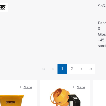
SoR
Fabr
0
Glos
+45 
soro
Strona
Strona
1
2
Marki
Marki