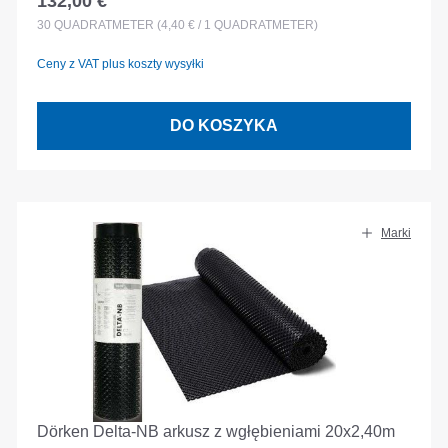
132,00 €
Cena regularna:
30
QUADRATMETER
(4,40 € / 1 QUADRATMETER)
Ceny z VAT plus koszty wysyłki
DO KOSZYKA
Marki
Dörken Delta-NB arkusz z wgłębieniami 20x2,40m