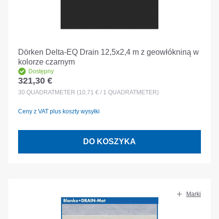
Dörken Delta-EQ Drain 12,5x2,4 m z geowłókniną w
kolorze czarnym
Dostępny
321,30 €
Cena regularna:
30
QUADRATMETER
(10,71 € / 1 QUADRATMETER)
Ceny z VAT plus koszty wysyłki
DO KOSZYKA
Marki