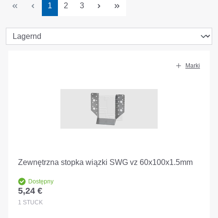
Strona
Strona
Strona
1
2
3
Marki
Zewnętrzna stopka wiązki SWG vz 60x100x1.5mm
Dostępny
5,24 €
Cena regularna:
1
STÜCK