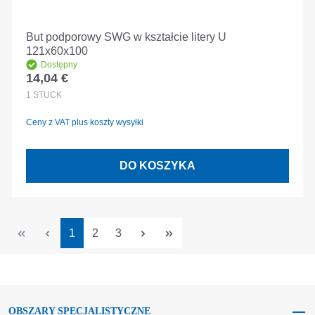
But podporowy SWG w kształcie litery U
121x60x100
Dostępny
14,04 €
Cena regularna:
1
STÜCK
Ceny z VAT plus koszty wysyłki
DO KOSZYKA
Strona
Strona
Strona
1
2
3
OBSZARY SPECJALISTYCZNE