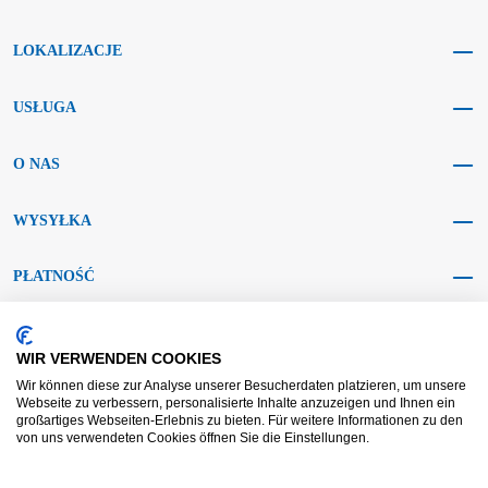
LOKALIZACJE
USŁUGA
O NAS
WYSYŁKA
PŁATNOŚĆ
MEDIA SPOŁECZNOŚCIOWE
WIR VERWENDEN COOKIES
Wir können diese zur Analyse unserer Besucherdaten platzieren, um unsere
Webseite zu verbessern, personalisierte Inhalte anzuzeigen und Ihnen ein
großartiges Webseiten-Erlebnis zu bieten. Für weitere Informationen zu den
von uns verwendeten Cookies öffnen Sie die Einstellungen.
AGB KRAFT
AGB DL
Rozstrzyganie sporów
Zastrzeżenie