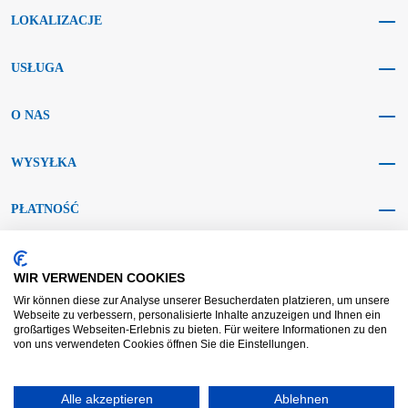
LOKALIZACJE
USŁUGA
O NAS
WYSYŁKA
PŁATNOŚĆ
MEDIA SPOŁECZNOŚCIOWE
WIR VERWENDEN COOKIES
Wir können diese zur Analyse unserer Besucherdaten platzieren, um unsere
Webseite zu verbessern, personalisierte Inhalte anzuzeigen und Ihnen ein
großartiges Webseiten-Erlebnis zu bieten. Für weitere Informationen zu den
von uns verwendeten Cookies öffnen Sie die Einstellungen.
AGB KRAFT
AGB DL
Rozstrzyganie sporów
Zastrzeżenie
Alle akzeptieren
Ablehnen
Nadruk
Ochrona danych
Widerrufsrecht