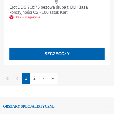
Ejot DDS 7.3x75 beżowa śruba f. DD Klasa
korozyjności C2 - 100 sztuk Kart
Brak w magazynie
SZCZEGÓŁY
Strona
Strona
1
2
OBSZARY SPECJALISTYCZNE