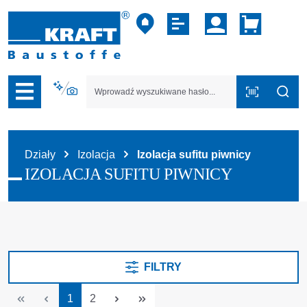
zejdź do nawigacji na platformie B2B
Działy
Izolacja
Izolacja sufitu piwnicy
IZOLACJA SUFITU PIWNICY
FILTRY
Strona
Strona
1
2