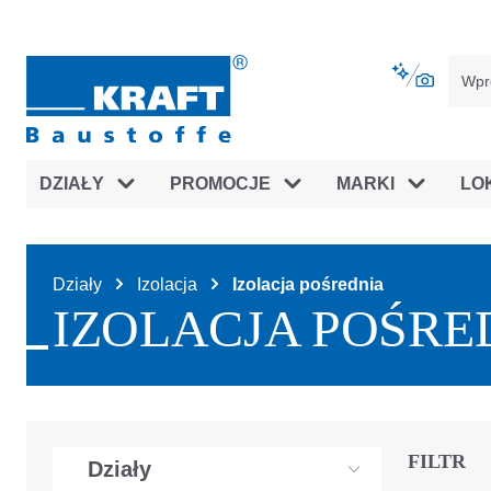
jdź do głównej nawigacji
Przejdź do nawigacji na platfor
DZIAŁY
PROMOCJE
MARKI
LO
Działy
Izolacja
Izolacja pośrednia
IZOLACJA POŚRE
FILTR
Działy