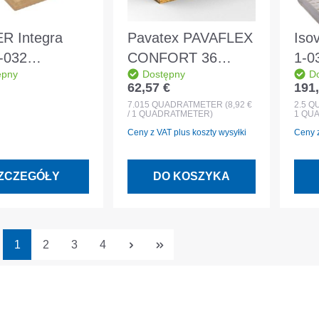
R Integra
Pavatex PAVAFLEX
Iso
-032
CONFORT 36
1-0
ępny
Dostępny
D
x1250x100mm
1220x575x40mm
200
62,57 €
191,
Cena regularna:
Cena
o mocowania
fil
7.015
QUADRATMETER
(8,92 €
2.5
Q
/ 1 QUADRATMETER)
1 QU
i pośrednich
mię
Ceny z VAT plus koszty wysyłki
Ceny z
ZCZEGÓŁY
DO KOSZYKA
Strona
Strona
Strona
Strona
1
2
3
4