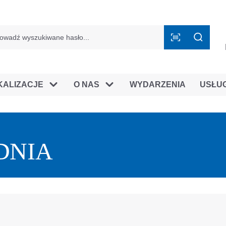
mie B2B
KALIZACJE
O NAS
WYDARZENIA
USŁU
DNIA