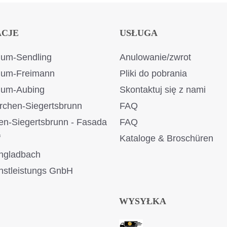
ACJE
USŁUGA
um-Sendling
Anulowanie/zwrot
ium-Freimann
Pliki do pobrania
ium-Aubing
Skontaktuj się z nami
rchen-Siegertsbrunn
FAQ
en-Siegertsbrunn - Fasada
FAQ
f
Kataloge & Broschüren
ngladbach
stleistungs GnbH
WYSYŁKA