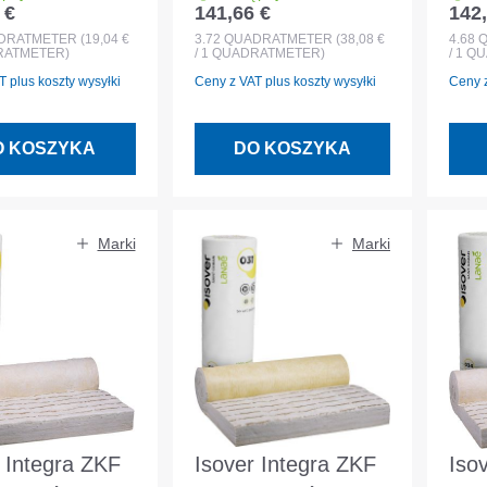
 €
141,66 €
142,
egularna:
Cena regularna:
Cena
ocujący
filc mocujący
fil
DRATMETER
(19,04 €
3.72
QUADRATMETER
(38,08 €
4.68
DRATMETER)
/ 1 QUADRATMETER)
/ 1 
y krokwiami
między krokwiami
mię
 plus koszty wysyłki
Ceny z VAT plus koszty wysyłki
Ceny z
O KOSZYKA
DO KOSZYKA
Marki
Marki
 Integra ZKF
Isover Integra ZKF
Iso