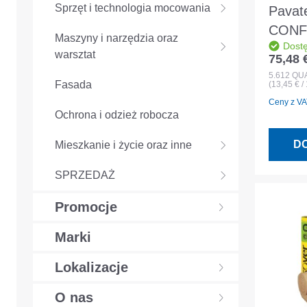
Sprzęt i technologia mocowania
Pavat
CONF
Maszyny i narzędzia oraz
Dost
1220
warsztat
75,48 
Cena r
5.612
QU
Fasada
(13,45 €
Ceny z VAT
Ochrona i odzież robocza
D
Mieszkanie i życie oraz inne
SPRZEDAŻ
Promocje
Marki
Lokalizacje
O nas