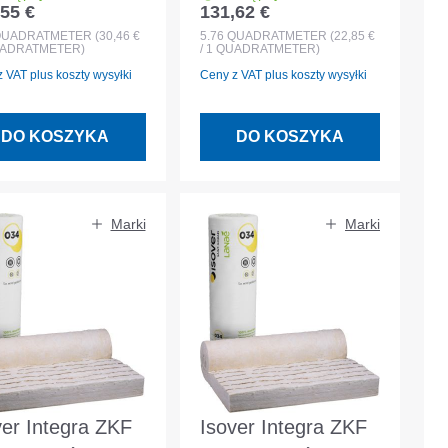
55 €
131,62 €
 regularna:
Cena regularna:
c mocujący
filc mocujący
QUADRATMETER
(30,46 €
5.76
QUADRATMETER
(22,85 €
QUADRATMETER)
/ 1 QUADRATMETER)
dzy krokwiami
między krokwiami
 VAT plus koszty wysyłki
Ceny z VAT plus koszty wysyłki
DO KOSZYKA
DO KOSZYKA
Marki
Marki
ver Integra ZKF
Isover Integra ZKF