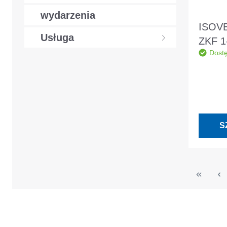
wydarzenia
ISOVE
Usługa
ZKF 1
Dost
4700
filc d
krokw
S