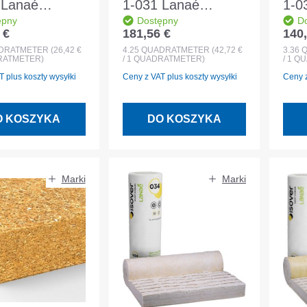
 Lanaé
1-031 Lanaé
1-0
ępny
Dostępny
D
x1200x140mm
3400x1250x140mm
280
 €
181,56 €
140,
egularna:
Cena regularna:
Cena
ocujący
filc mocujący
fil
DRATMETER
(26,42 €
4.25
QUADRATMETER
(42,72 €
3.36
DRATMETER)
/ 1 QUADRATMETER)
/ 1 
y krokwiami
między krokwiami
mię
 plus koszty wysyłki
Ceny z VAT plus koszty wysyłki
Ceny z
O KOSZYKA
DO KOSZYKA
Marki
Marki