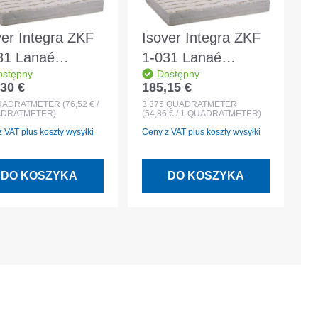
ver Integra ZKF
Isover Integra ZKF
31 Lanaé
1-031 Lanaé
ostępny
Dostępny
0x1250x240mm
2700x1250x180mm
30 €
185,15 €
 regularna:
Cena regularna:
c mocujący
filc mocujący
UADRATMETER
(76,52 € /
3.375
QUADRATMETER
ADRATMETER)
(54,86 € / 1 QUADRATMETER)
dzy krokwiami
między krokwiami
 VAT plus koszty wysyłki
Ceny z VAT plus koszty wysyłki
DO KOSZYKA
DO KOSZYKA