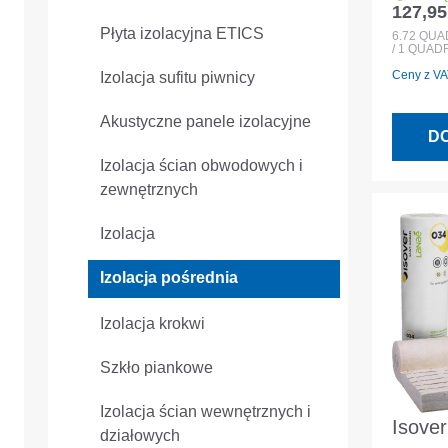
127,95
Cena r
filc m
Płyta izolacyjna ETICS
6.72
QUA
/ 1 QUA
międz
Ceny z VAT
Izolacja sufitu piwnicy
Akustyczne panele izolacyjne
D
Izolacja ścian obwodowych i
zewnętrznych
Izolacja
Izolacja pośrednia
Izolacja krokwi
Szkło piankowe
Izolacja ścian wewnętrznych i
Isover
działowych