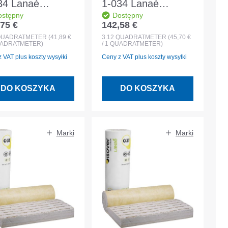
34 Lanaé
1-034 Lanaé
ostępny
Dostępny
0x1200x220mm
2600x1200x240mm
75 €
142,58 €
 regularna:
Cena regularna:
c mocujący
filc mocujący
QUADRATMETER
(41,89 €
3.12
QUADRATMETER
(45,70 €
QUADRATMETER)
/ 1 QUADRATMETER)
dzy krokwiami
między krokwiami
 VAT plus koszty wysyłki
Ceny z VAT plus koszty wysyłki
DO KOSZYKA
DO KOSZYKA
Marki
Marki