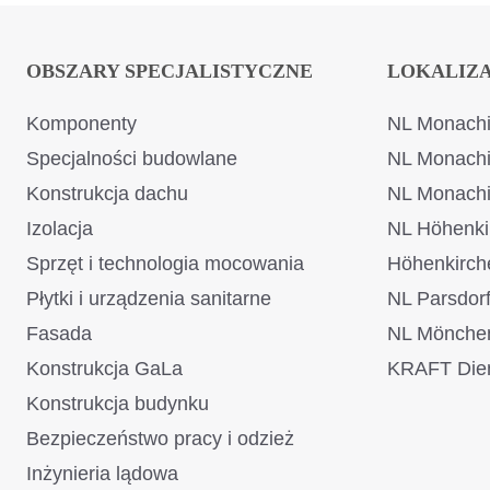
OBSZARY SPECJALISTYCZNE
LOKALIZ
Komponenty
NL Monachi
Specjalności budowlane
NL Monach
Konstrukcja dachu
NL Monach
Izolacja
NL Höhenki
Sprzęt i technologia mocowania
Höhenkirch
Płytki i urządzenia sanitarne
NL Parsdor
Fasada
NL Mönche
Konstrukcja GaLa
KRAFT Dien
Konstrukcja budynku
Bezpieczeństwo pracy i odzież
Inżynieria lądowa