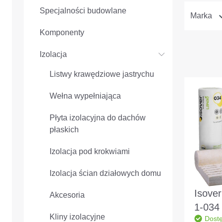
Specjalności budowlane
Marka
Komponenty
Izolacja
Listwy krawędziowe jastrychu
Wełna wypełniająca
Płyta izolacyjna do dachów
płaskich
Izolacja pod krokwiami
Izolacja ścian działowych domu
Isover
Akcesoria
1-034
Kliny izolacyjne
Dost
5600