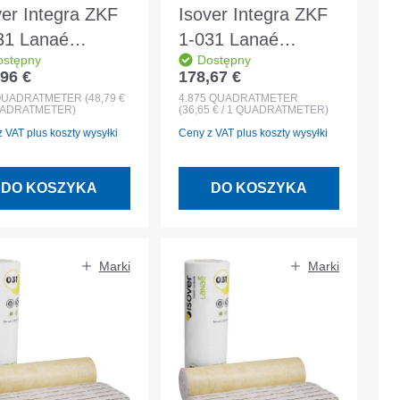
ver Integra ZKF
Isover Integra ZKF
31 Lanaé
1-031 Lanaé
ostępny
Dostępny
0x1250x160mm
3900x1250x120mm
96 €
178,67 €
 regularna:
Cena regularna:
c mocujący
filc mocujący
QUADRATMETER
(48,79 €
4.875
QUADRATMETER
QUADRATMETER)
(36,65 € / 1 QUADRATMETER)
dzy krokwiami
między krokwiami
 VAT plus koszty wysyłki
Ceny z VAT plus koszty wysyłki
DO KOSZYKA
DO KOSZYKA
Marki
Marki