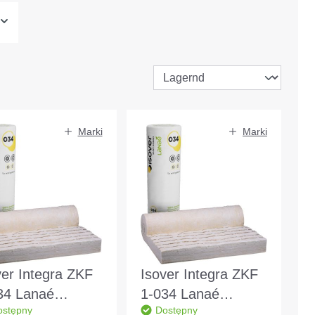
Marki
Marki
ver Integra ZKF
Isover Integra ZKF
34 Lanaé
1-034 Lanaé
ostępny
Dostępny
0x1200x160mm
4800x1200x120mm