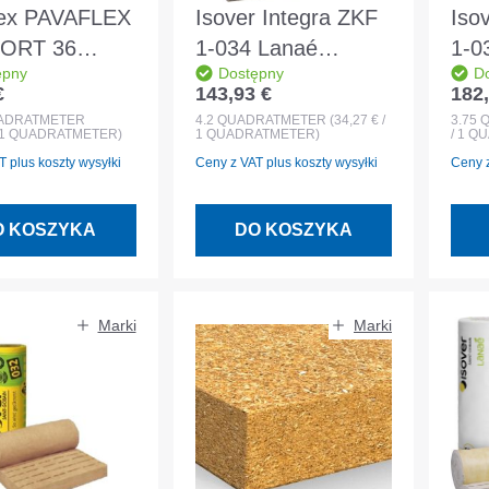
ex PAVAFLEX
Isover Integra ZKF
Iso
ORT 36
1-034 Lanaé
1-0
ępny
Dostępny
D
x575x60mm
3500x1200x180mm
300
€
143,93 €
182,
egularna:
Cena regularna:
Cena
filc mocujący
fil
ADRATMETER
4.2
QUADRATMETER
(34,27 € /
3.75
 / 1 QUADRATMETER)
1 QUADRATMETER)
/ 1 
między krokwiami
mię
 plus koszty wysyłki
Ceny z VAT plus koszty wysyłki
Ceny z
O KOSZYKA
DO KOSZYKA
Marki
Marki