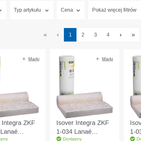
Typ artykułu
Cena
Pokaż więcej filtrów
Strona
Strona
Strona
Strona
1
2
3
4
Marki
Marki
 Integra ZKF
Isover Integra ZKF
Iso
 Lanaé
1-034 Lanaé
1-0
ępny
Dostępny
D
x1200x100mm
3100x1200x200mm
390