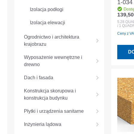
1-034
Dost
Izolacja podłogi
4400
139,50
Cena r
filc m
5.28
QUA
Izolacja elewacji
/ 1 QUA
międz
Ceny z VAT
Ogrodnictwo i architektura
krajobrazu
D
Wyposażenie wewnętrzne i
drewno
Dach i fasada
Konstrukcja skorupowa i
konstrukcja budynku
Płytki i urządzenia sanitarne
Inżynieria lądowa