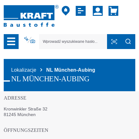
zejdź do nawigacji na platformie B2B
Lokalizacje
NL München-Aubing
NL MÜNCHEN-AUBING
ADRESSE
Kronwinkler Straße 32
81245 München
ÖFFNUNGSZEITEN