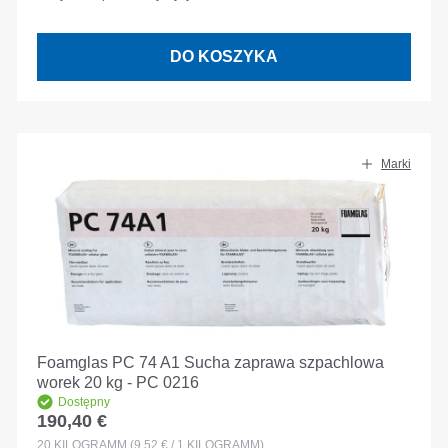
DO KOSZYKA
Marki
Foamglas PC 74 A1 Sucha zaprawa szpachlowa
worek 20 kg - PC 0216
Dostępny
190,40 €
Cena regularna:
20
KILOGRAMM
(9,52 € / 1 KILOGRAMM)