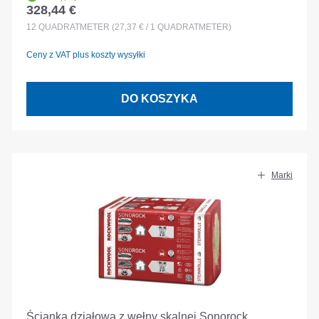
328,44 €
Cena regularna:
12
QUADRATMETER
(27,37 € / 1 QUADRATMETER)
Ceny z VAT plus koszty wysyłki
DO KOSZYKA
Marki
Ścianka działowa z wełny skalnej Sonorock