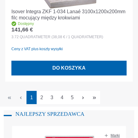
Isover Integra ZKF 1-034 Lanaé 3100x1200x200mm
filc mocujący między krokwiami
Dostępny
141,66 €
Cena regularna:
3.72
QUADRATMETER
(38,08 € / 1 QUADRATMETER)
Ceny z VAT plus koszty wysyłki
DO KOSZYKA
Strona
Strona
Strona
Strona
Strona
1
2
3
4
5
NAJLEPSZY SPRZEDAWCA
Pomiń galerię produktów
Marki