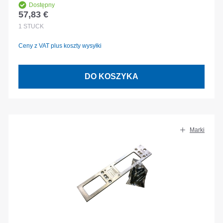
3290074
Dostępny
57,83 €
Cena regularna:
1
STÜCK
Ceny z VAT plus koszty wysyłki
DO KOSZYKA
Marki