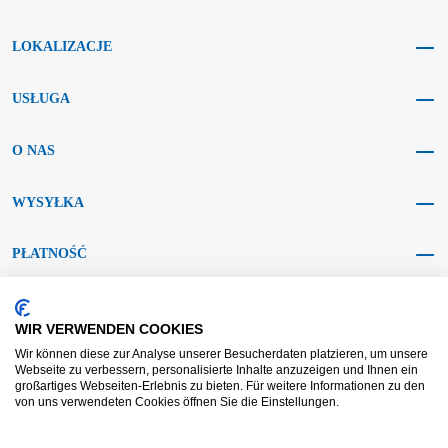
LOKALIZACJE
USŁUGA
O NAS
WYSYŁKA
PŁATNOŚĆ
MEDIA SPOŁECZNOŚCIOWE
WIR VERWENDEN COOKIES
Wir können diese zur Analyse unserer Besucherdaten platzieren, um unsere
Webseite zu verbessern, personalisierte Inhalte anzuzeigen und Ihnen ein
großartiges Webseiten-Erlebnis zu bieten. Für weitere Informationen zu den
von uns verwendeten Cookies öffnen Sie die Einstellungen.
AGB KRAFT
AGB DL
Rozstrzyganie sporów
Zastrzeżenie