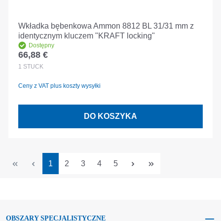
Wkładka bębenkowa Ammon 8812 BL 31/31 mm z
identycznym kluczem "KRAFT locking"
Dostępny
66,88 €
Cena regularna:
1
STÜCK
Ceny z VAT plus koszty wysyłki
DO KOSZYKA
Strona
Strona
Strona
Strona
Strona
1
2
3
4
5
OBSZARY SPECJALISTYCZNE