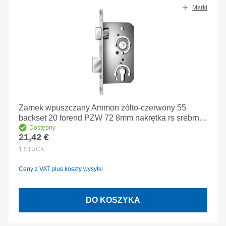
Marki
Zamek wpuszczany Ammon żółto-czerwony 55
backset 20 forend PZW 72 8mm nakrętka rs srebrny
klasa 3
Dostępny
21,42 €
Cena regularna:
1
STÜCK
Ceny z VAT plus koszty wysyłki
DO KOSZYKA