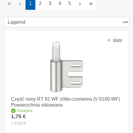
Strona
Strona
Strona
Strona
Strona
1
2
3
4
5
Marki
Część ramy RT 81 WF żółto-czerwona (V 8100 WF)
Powierzchnia niklowana
Dostępny
1,75 €
Cena regularna:
1
STÜCK