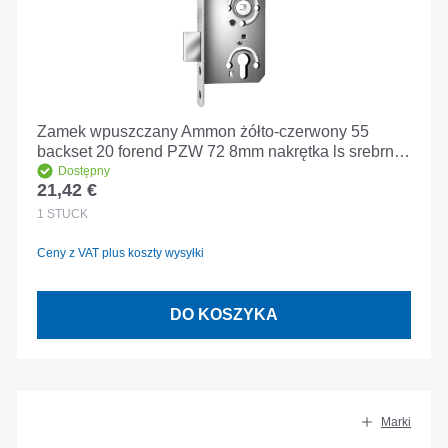
Zamek wpuszczany Ammon żółto-czerwony 55
backset 20 forend PZW 72 8mm nakrętka ls srebrny
klasa 3
Dostępny
21,42 €
Cena regularna:
1
STÜCK
Ceny z VAT plus koszty wysyłki
DO KOSZYKA
Marki