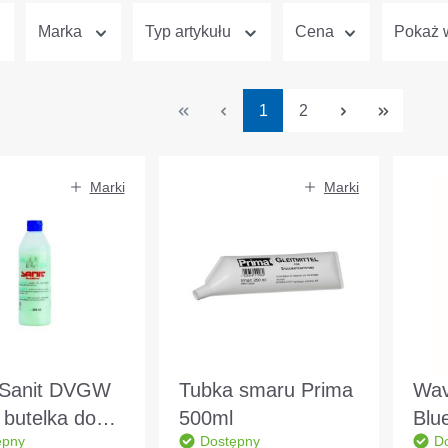
Marka
Typ artykułu
Cena
Pokaż w
Strona
Strona
1
2
Marki
Marki
Sanit DVGW
Tubka smaru Prima
Wav
 butelka do
500ml
Blu
ępny
Dostępny
D
kowych rur i
Rur