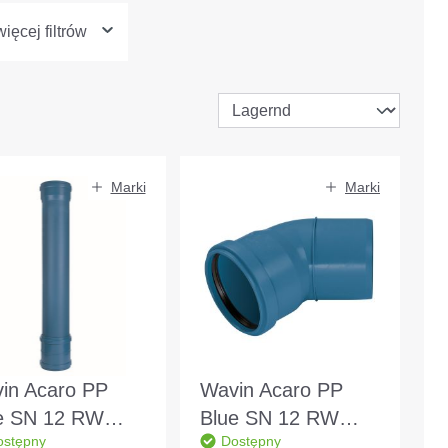
ięcej filtrów
Marki
Marki
in Acaro PP
Wavin Acaro PP
e SN 12 RW
Blue SN 12 RW
ostępny
Dostępny
a DN 200 BL
Kolanko 30°