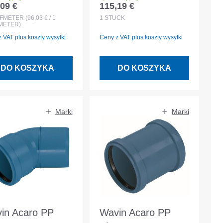
09 €
115,19 €
 regularna:
Cena regularna:
00mm z
DN/OD200
UFMETER
(96,03 € / 1
1
STÜCK
METER)
rmowaną mufą
Niebieski
 VAT plus koszty wysyłki
Ceny z VAT plus koszty wysyłki
ich
DO KOSZYKA
DO KOSZYKA
Marki
Marki
in Acaro PP
Wavin Acaro PP