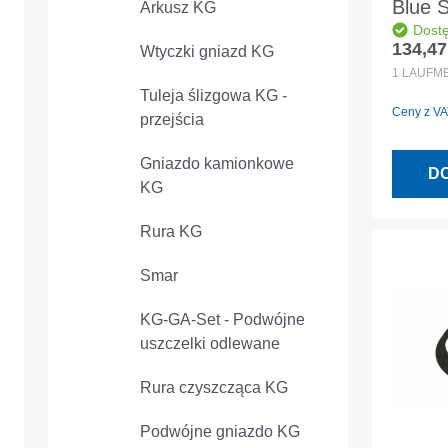
Blue 
Arkusz KG
Dost
Rura 
134,47
Wtyczki gniazd KG
Cena r
1000
1
LAUFM
kszta
Tuleja ślizgowa KG -
Ceny z VAT
kielich
przejścia
Gniazdo kamionkowe
D
KG
Rura KG
Smar
KG-GA-Set - Podwójne
uszczelki odlewane
Rura czyszcząca KG
Podwójne gniazdo KG