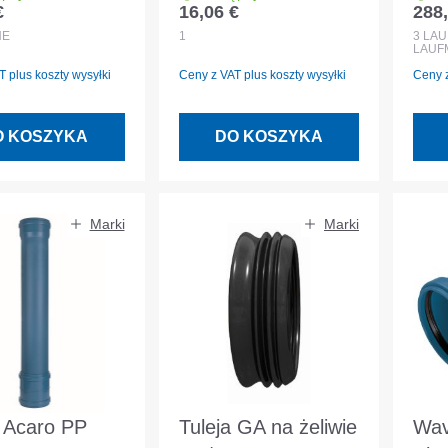
€
16,06 €
288,
egularna:
Cena regularna:
Cena
d 3087
30
HE
1
3
LA
LAUF
ufo
 plus koszty wysyłki
Ceny z VAT plus koszty wysyłki
Ceny z
kiel
O KOSZYKA
DO KOSZYKA
Marki
Marki
 Acaro PP
Tuleja GA na żeliwie
Wav