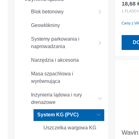
18,68 
Cena r
gniaz
1
FLASC
Blok betonowy
Ceny z VAT
Geowłókniny
Systemy parkowania i
D
naprowadzania
Narzędzia i akcesoria
Masa szpachlowa i
wyrównująca
Inżynieria lądowa i rury
drenażowe
System KG (PVC)
Uszczelka wargowa KG
Wavin