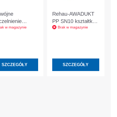
wójne
Rehau-AWADUKT
czelnienie
PP SN10 kształtka
rak w magazynie
Brak w magazynie
gering do
niebieska
ączeń z rurami
pojedyncze
iwnymi DN200
odgałęzienie DN
200/200/45°
SZCZEGÓŁY
SZCZEGÓŁY