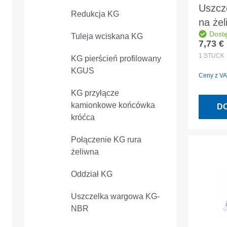
Uszcz
Redukcja KG
na że
Dost
125
Tuleja wciskana KG
7,73 €
Cena r
1
STÜCK
KG pierścień profilowany
KGUS
Ceny z VAT
KG przyłącze
kamionkowe końcówka
D
króćca
Połączenie KG rura
żeliwna
Oddział KG
Uszczelka wargowa KG-
NBR