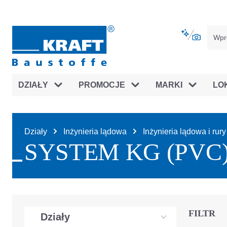
jdź do głównej nawigacji
Przejdź do nawigacji na platfor
DZIAŁY
PROMOCJE
MARKI
LO
Działy
Inżynieria lądowa
Inżynieria lądowa i ru
SYSTEM KG (PVC
FILTR
Działy