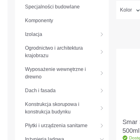
Specjalności budowlane
Kolor
Komponenty
Izolacja
Ogrodnictwo i architektura
krajobrazu
Wyposażenie wewnętrzne i
drewno
Dach i fasada
Konstrukcja skorupowa i
konstrukcja budynku
Smar 
Płytki i urządzenia sanitarne
500ml
Dost
plasti
Inżynieria lądowa