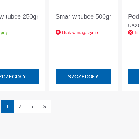
w tubce 250gr
Smar w tubce 500gr
Pod
usz
ępny
Brak w magazynie
B
Men
poł
żel
ZCZEGÓŁY
SZCZEGÓŁY
Strona
Strona
1
2