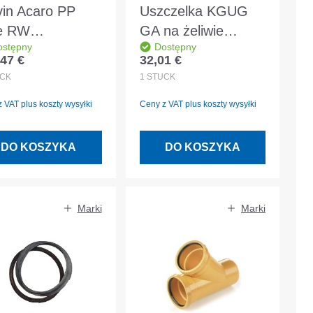
in Acaro PP
Uszczelka KGUG
e RW
GA na żeliwie
ostępny
Dostępny
ałęzienie 45°
DN/OD 160
47 €
32,01 €
 regularna:
Cena regularna:
/200 mm
CK
1
STÜCK
 VAT plus koszty wysyłki
Ceny z VAT plus koszty wysyłki
DO KOSZYKA
DO KOSZYKA
Marki
Marki