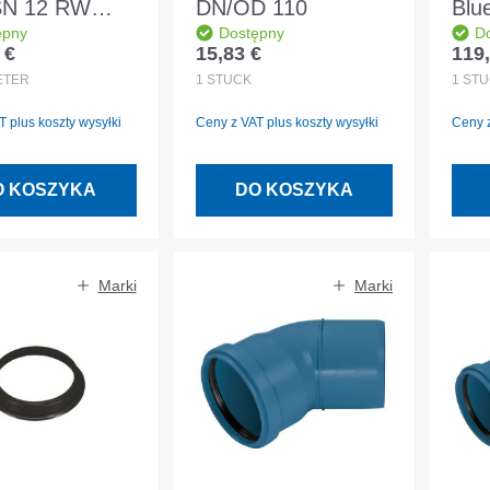
SN 12 RW
DN/OD 110
Blu
ępny
Dostępny
D
DN 200 BL
Ben
 €
15,83 €
119,
egularna:
Cena regularna:
Cena
mm z
DN/
ETER
1
STÜCK
1
STÜ
łtowaną mufą
 plus koszty wysyłki
Ceny z VAT plus koszty wysyłki
Ceny z
O KOSZYKA
DO KOSZYKA
Marki
Marki