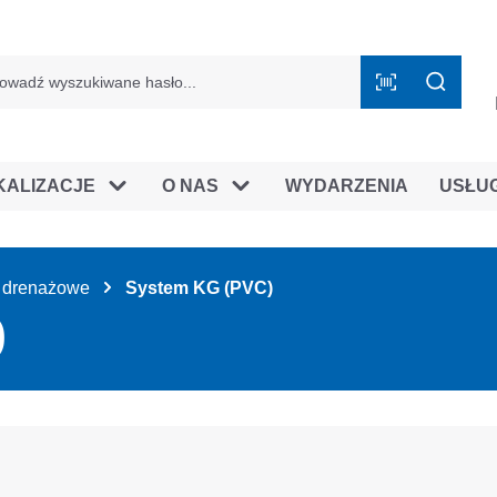
mie B2B
KALIZACJE
O NAS
WYDARZENIA
USŁU
ry drenażowe
System KG (PVC)
)