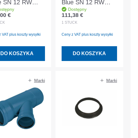
e SN 12 RW
Blue SN 12 RW
ostępny
Dostępny
d 45°
gniazdo wciskane
00 €
111,38 €
 regularna:
Cena regularna:
OD200 Blue
DN/OD200 Blue
CK
1
STÜCK
 VAT plus koszty wysyłki
Ceny z VAT plus koszty wysyłki
DO KOSZYKA
DO KOSZYKA
Marki
Marki