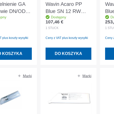
elnienie GA
Wavin Acaro PP
Wav
liwie DN/OD
Blue SN 12 RW
Blu
ępny
Dostępny
D
Bend 15°
odg
107,46 €
253,
egularna:
Cena regularna:
Cena
DN/OD200 Blue
200
1
STÜCK
1
STÜ
 plus koszty wysyłki
Ceny z VAT plus koszty wysyłki
Ceny z
O KOSZYKA
DO KOSZYKA
Marki
Marki