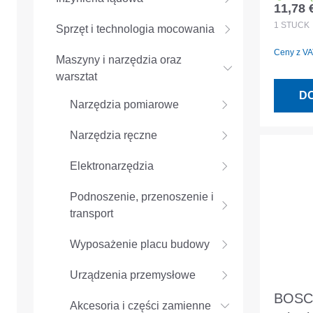
11,78 
Cena r
6x10
1
STÜCK
Sprzęt i technologia mocowania
Ceny z VAT
Maszyny i narzędzia oraz
warsztat
D
Narzędzia pomiarowe
Narzędzia ręczne
Elektronarzędzia
Podnoszenie, przenoszenie i
transport
Wyposażenie placu budowy
Urządzenia przemysłowe
BOSC
Akcesoria i części zamienne