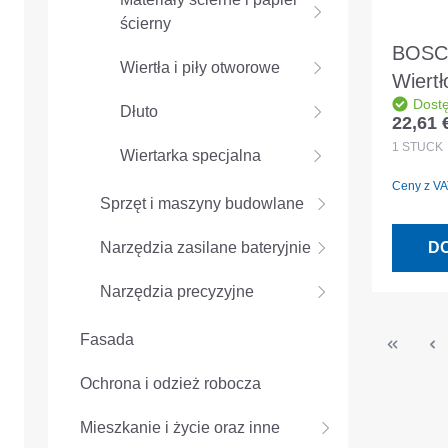
ścierny
BOSC
Wiertła i piły otworowe
Wiert
Dost
SDS p
Dłuto
22,61 
Cena r
6x20
1
STÜCK
Wiertarka specjalna
Ceny z VAT
Sprzęt i maszyny budowlane
Narzędzia zasilane bateryjnie
D
Narzędzia precyzyjne
Fasada
Ochrona i odzież robocza
Mieszkanie i życie oraz inne