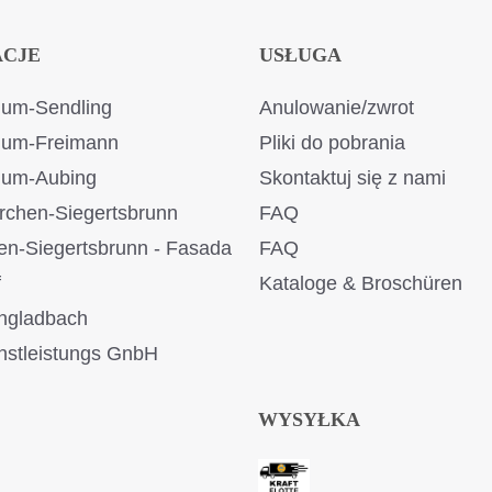
ACJE
USŁUGA
um-Sendling
Anulowanie/zwrot
ium-Freimann
Pliki do pobrania
ium-Aubing
Skontaktuj się z nami
rchen-Siegertsbrunn
FAQ
en-Siegertsbrunn - Fasada
FAQ
f
Kataloge & Broschüren
ngladbach
stleistungs GnbH
WYSYŁKA