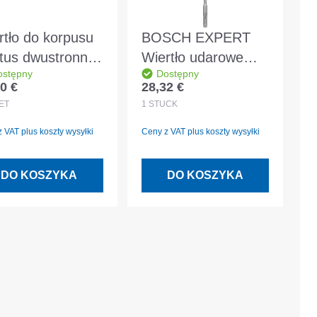
rtło do korpusu
BOSCH EXPERT
tus dwustronne
Wiertło udarowe
ostępny
Dostępny
0 mm - 10 sztuk
SDS plus-7X
0 €
28,32 €
 regularna:
Cena regularna:
6x250x315mm
ET
1
STÜCK
 VAT plus koszty wysyłki
Ceny z VAT plus koszty wysyłki
DO KOSZYKA
DO KOSZYKA