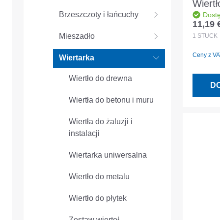
Wiert
Brzeszczoty i łańcuchy
Dost
SDS p
11,19 
Cena r
6x50
Mieszadło
1
STÜCK
Ceny z VAT
Wiertarka
Wiertło do drewna
D
Wiertła do betonu i muru
Wiertła do żaluzji i
instalacji
Wiertarka uniwersalna
Wiertło do metalu
Wiertło do płytek
Zestaw wierteł