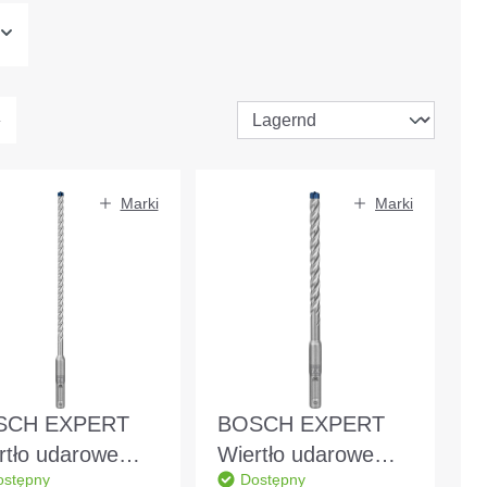
Marki
Marki
SCH EXPERT
BOSCH EXPERT
rtło udarowe
Wiertło udarowe
ostępny
Dostępny
 plus-7X
SDS plus-7X