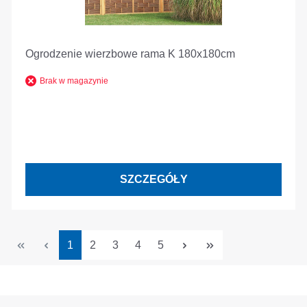
Ogrodzenie wierzbowe rama K 180x180cm
Brak w magazynie
SZCZEGÓŁY
Strona
Strona
Strona
Strona
Strona
1
2
3
4
5