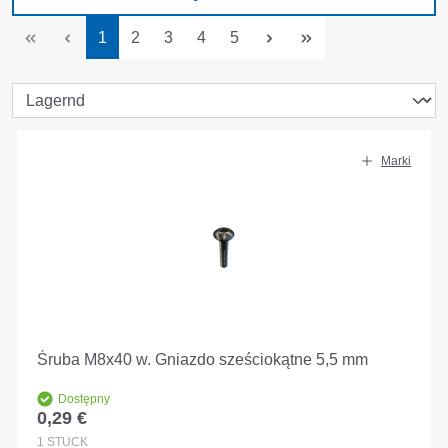
Strona
Strona
Strona
Strona
Strona
1
2
3
4
5
Marki
Śruba M8x40 w. Gniazdo sześciokątne 5,5 mm
Dostępny
0,29 €
Cena regularna:
1
STÜCK