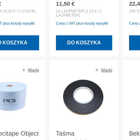
€
11,50 €
22,4
egularna:
Cena regularna:
Cena
a noga
MASC 1/9 mm rolka
100
CK
(0,32 € / 1 STÜCK)
10
LAUFMETER
(1,15 € / 1
100
S
LAUFMETER)
a - 250
10 m
 plus koszty wysyłki
Ceny z VAT plus koszty wysyłki
Ceny z
orek
O KOSZYKA
DO KOSZYKA
Marki
Marki
ecitape Object
Taśma
Bek