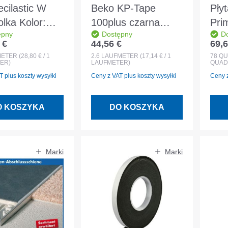
cilastic W
Beko KP-Tape
Pły
lka Kolor:
100plus czarna
Pri
ępny
Dostępny
D
ski
25/25 f. Złącza 11-
26
 €
44,56 €
69,6
egularna:
Cena regularna:
Cena
25 mm Rolka 2,60
ele
METER
(28,80 € / 1
2.6
LAUFMETER
(17,14 € / 1
78
QU
ER)
LAUFMETER)
QUAD
m
 plus koszty wysyłki
Ceny z VAT plus koszty wysyłki
Ceny z
O KOSZYKA
DO KOSZYKA
Marki
Marki