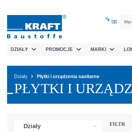
jdź do głównej nawigacji
Przejdź do nawigacji na platfor
DZIAŁY
PROMOCJE
MARKI
LO
Działy
Płytki i urządzenia sanitarne
PŁYTKI I URZĄD
FILTR
Działy