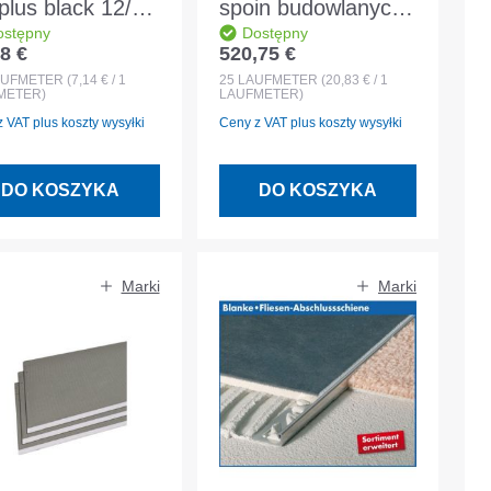
plus black 12/20
spoin budowlanych
ostępny
Dostępny
Złącza 5-12 mm
A240SL5 standard
8 €
520,75 €
 regularna:
Cena regularna:
ka 5,60 m
fabryczny PVC-P
AUFMETER
(7,14 € / 1
25
LAUFMETER
(20,83 € / 1
METER)
LAUFMETER)
NB nakładana
 VAT plus koszty wysyłki
Ceny z VAT plus koszty wysyłki
wewnętrznie - 25m
DO KOSZYKA
DO KOSZYKA
Marki
Marki