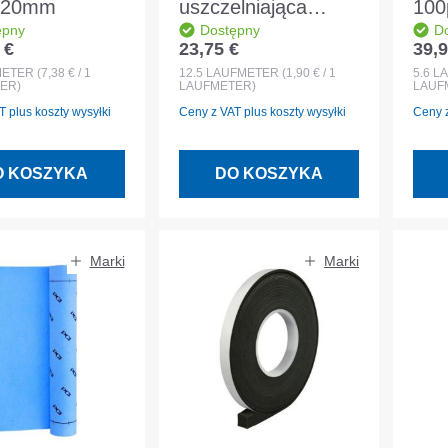
120mm
uszczelniająca
100
ępny
Dostępny
D
rąbek stojący
f. 
 €
23,75 €
39,9
egularna:
Cena regularna:
Cena
MASC 2/9 mm rolka
Rol
METER
(7,38 € / 1
12.5
LAUFMETER
(1,90 € / 1
5.6
L
ER)
LAUFMETER)
LAUF
12,5 m
 plus koszty wysyłki
Ceny z VAT plus koszty wysyłki
Ceny z
O KOSZYKA
DO KOSZYKA
Marki
Marki