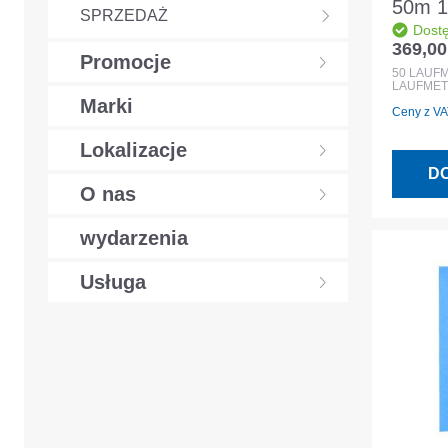
50m 
SPRZEDAŻ
Dost
369,00
Cena r
Promocje
50
LAUF
LAUFMET
Marki
Ceny z VAT
Lokalizacje
D
O nas
wydarzenia
Usługa