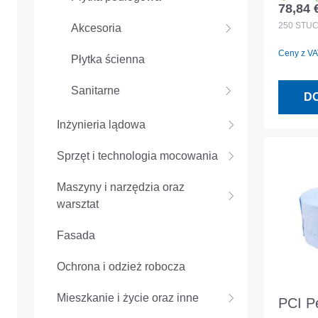
78,84 
Cena r
czarn
250
STÜ
Akcesoria
łaman
Ceny z VAT
szt/w
Płytka ścienna
Sanitarne
D
Inżynieria lądowa
Sprzęt i technologia mocowania
Maszyny i narzędzia oraz
warsztat
Fasada
Ochrona i odzież robocza
Mieszkanie i życie oraz inne
PCI P