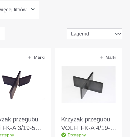
ięcej filtrów
Marki
Marki
yżak przegubu
Krzyżak przegubu
fi FK-A 3/19-55 z
VOLFI FK-A 4/19-
ostępny
Dostępny
amywaną nogą -
55 czarna noga