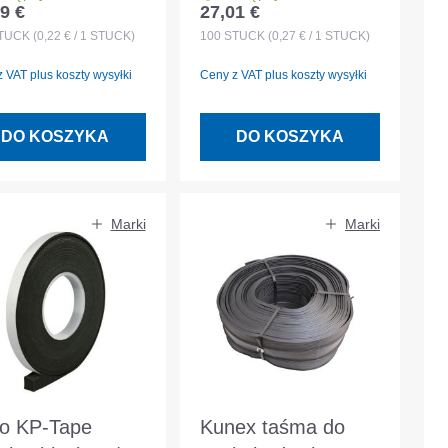
9 €
27,01 €
 regularna:
Cena regularna:
 szt/opakowanie
odłamywana - 100
TÜCK
(0,22 € / 1 STÜCK)
100
STÜCK
(0,27 € / 1 STÜCK)
szt/worek
 VAT plus koszty wysyłki
Ceny z VAT plus koszty wysyłki
DO KOSZYKA
DO KOSZYKA
Marki
Marki
o KP-Tape
Kunex taśma do