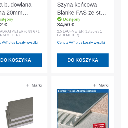
ta budowlana
Szyna końcowa
ma 20mm
Blanke FAS ze stali
ostępny
Dostępny
00x600mm
nierdzewnej 10 mm
2 €
34,50 €
 regularna:
Cena regularna:
ment płytkowy
x 2,5 m - 300-280-
ADRATMETER
(0,89 € / 1
2.5
LAUFMETER
(13,80 € / 1
RATMETER)
LAUFMETER)
10025
 VAT plus koszty wysyłki
Ceny z VAT plus koszty wysyłki
DO KOSZYKA
DO KOSZYKA
Marki
Marki