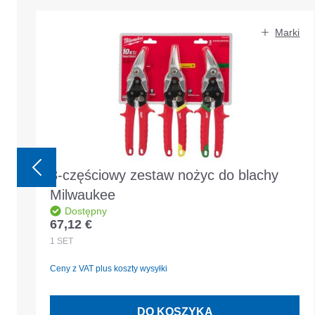
Pomiń galerię produktów
Marki
3-częściowy zestaw nożyc do blachy
Milwaukee
Dostępny
67,12 €
Cena regularna:
1
SET
Ceny z VAT plus koszty wysyłki
DO KOSZYKA