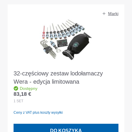
Marki
32-częściowy zestaw lodołamaczy
Wera - edycja limitowana
Dostępny
83,18 €
Cena regularna:
1
SET
Ceny z VAT plus koszty wysyłki
DO KOSZYKA