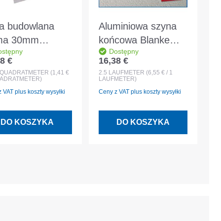
ta budowlana
Aluminiowa szyna
ma 30mm
końcowa Blanke
ostępny
Dostępny
00x600mm
FAS naturalna
8 €
16,38 €
 regularna:
Cena regularna:
ent płytki
10mmx2,5m - 300-
QUADRATMETER
(1,41 €
2.5
LAUFMETER
(6,55 € / 1
QUADRATMETER)
LAUFMETER)
400-10025
 VAT plus koszty wysyłki
Ceny z VAT plus koszty wysyłki
DO KOSZYKA
DO KOSZYKA