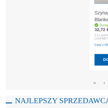
Szyna
Blanke
Dost
nierd
32,72 
Cena r
2,5 m
2.5
LAUF
LAUFMET
08025
Ceny z VAT
D
NAJLEPSZY SPRZEDAWC