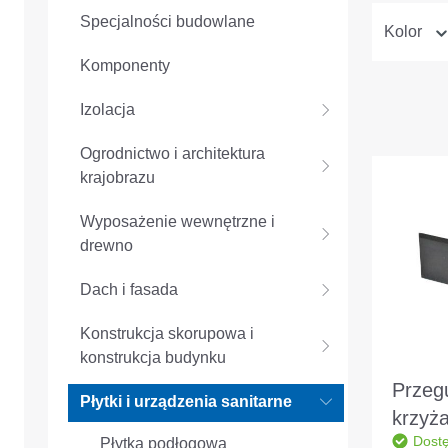
Specjalności budowlane
Kolor
Komponenty
Izolacja
Ogrodnictwo i architektura
krajobrazu
Wyposażenie wewnętrzne i
drewno
Dach i fasada
Konstrukcja skorupowa i
konstrukcja budynku
Przeg
Płytki i urządzenia sanitarne
krzyża
Dost
Płytka podłogowa
FK-A 