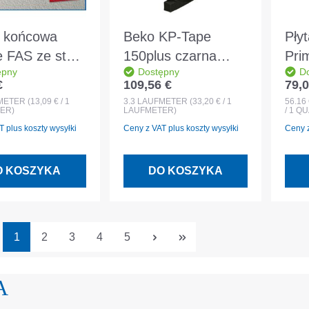
 końcowa
Beko KP-Tape
Pły
 FAS ze stali
150plus czarna
Pri
ępny
Dostępny
D
zewnej 8 mm x
34/30 f. Złącze 18-
26
€
109,56 €
79,0
egularna:
Cena regularna:
Cena
 - 300-280-
34 mm, rolka 3,3 m
elem
METER
(13,09 € / 1
3.3
LAUFMETER
(33,20 € / 1
56.16
ER)
LAUFMETER)
/ 1 
 plus koszty wysyłki
Ceny z VAT plus koszty wysyłki
Ceny z
O KOSZYKA
DO KOSZYKA
Strona
Strona
Strona
Strona
Strona
1
2
3
4
5
A