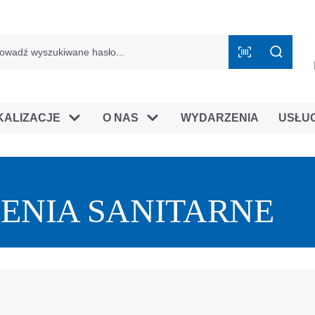
mie B2B
KALIZACJE
O NAS
WYDARZENIA
USŁU
ZENIA SANITARNE