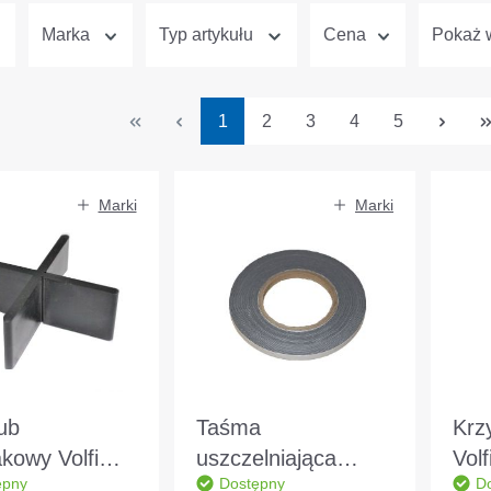
Marka
Typ artykułu
Cena
Pokaż w
Strona
Strona
Strona
Strona
Strona
1
2
3
4
5
Marki
Marki
ub
Taśma
Krz
kowy Volfi
uszczelniająca
Vol
ępny
Dostępny
D
5/19-55mm
rąbek stojący
odł