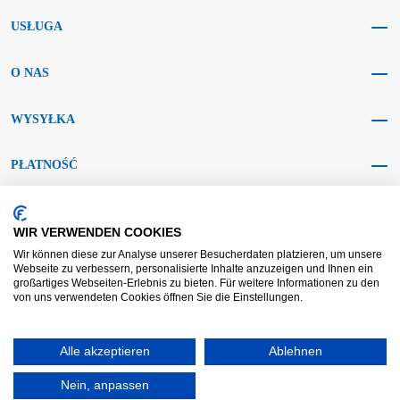
USŁUGA
O NAS
WYSYŁKA
PŁATNOŚĆ
MEDIA SPOŁECZNOŚCIOWE
WIR VERWENDEN COOKIES
Wir können diese zur Analyse unserer Besucherdaten platzieren, um unsere
Webseite zu verbessern, personalisierte Inhalte anzuzeigen und Ihnen ein
großartiges Webseiten-Erlebnis zu bieten. Für weitere Informationen zu den
von uns verwendeten Cookies öffnen Sie die Einstellungen.
AGB KRAFT
AGB DL
Rozstrzyganie sporów
Zastrzeżenie
Alle akzeptieren
Ablehnen
Nadruk
Ochrona danych
Widerrufsrecht
Nein, anpassen
Zrealizowane za pomocą Shopware