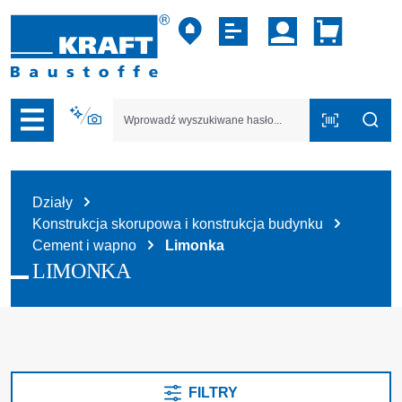
zejdź do nawigacji na platformie B2B
Działy
Konstrukcja skorupowa i konstrukcja budynku
Cement i wapno
Limonka
LIMONKA
FILTRY