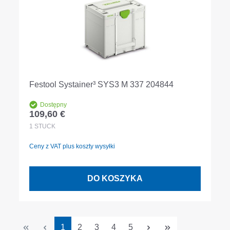
Festool Systainer³ SYS3 M 337 204844
Dostępny
109,60 €
Cena regularna:
1
STÜCK
Ceny z VAT plus koszty wysyłki
DO KOSZYKA
Strona
Strona
Strona
Strona
Strona
1
2
3
4
5