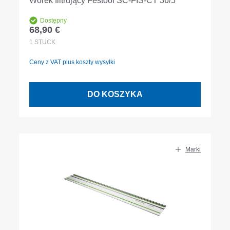
Worek filtrujący Festool SC-FIS-CT 36/5
Dostępny
68,90 €
Cena regularna:
1
STÜCK
Ceny z VAT plus koszty wysyłki
DO KOSZYKA
Marki