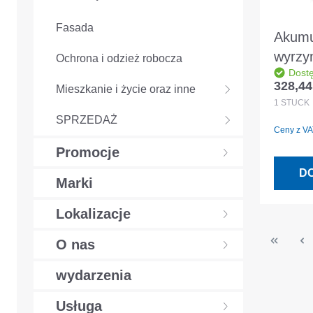
Fasada
Akumu
wyrzy
Ochrona i odzież robocza
Dost
szabla
328,44
Mieszkanie i życie oraz inne
Cena r
40V J
1
STÜCK
akumu
SPRZEDAŻ
Ceny z VAT
ładowa
Promocje
D
Marki
Lokalizacje
O nas
wydarzenia
Usługa