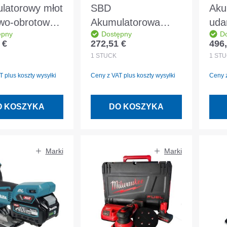
latorowy młot
SBD
Aku
wo-obrotowy
Akumulatorowa
uda
ępny
Dostępny
D
a do SDS-plus
szlifierka kątowa
Mak
 €
272,51 €
496,
egularna:
Cena regularna:
Cena
V bez
125mm f.
2x1
1
STÜCK
1
STÜ
atora i
akumulatorowa Plus
aku
 plus koszty wysyłki
Ceny z VAT plus koszty wysyłki
Ceny z
arki w pudełku
bezszczotkowa -
ład
DCG405NT-XJ
MA
O KOSZYKA
DO KOSZYKA
Marki
Marki