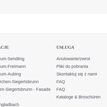
ACJE
USŁUGA
um-Sendling
Anulowanie/zwrot
ium-Freimann
Pliki do pobrania
ium-Aubing
Skontaktuj się z nami
rchen-Siegertsbrunn
FAQ
en-Siegertsbrunn - Fasada
FAQ
f
Kataloge & Broschüren
ngladbach