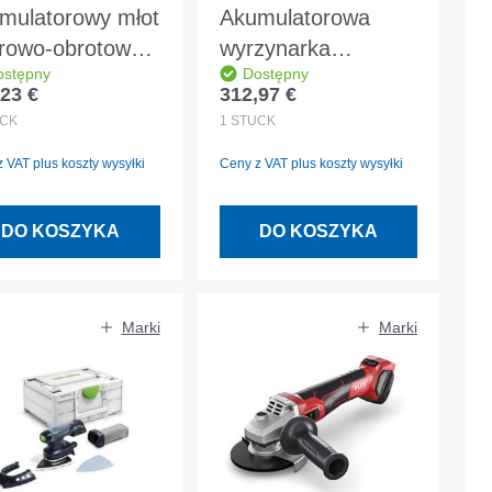
mulatorowy młot
Akumulatorowa
rowo-obrotowy
wyrzynarka
ostępny
Dostępny
ita SDS Plus
szablasta Makita 18
23 €
312,97 €
 regularna:
Cena regularna:
8 V bez
V bez akumulatora i
CK
1
STÜCK
mulatora i
ładowarki w pudełku
 VAT plus koszty wysyłki
Ceny z VAT plus koszty wysyłki
owarki, w
KPAC
DO KOSZYKA
DO KOSZYKA
Marki
Marki