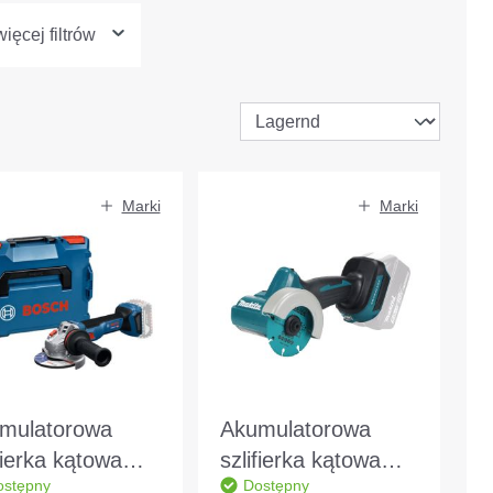
ięcej filtrów
Marki
Marki
mulatorowa
Akumulatorowa
fierka kątowa
szlifierka kątowa
ostępny
Dostępny
ch GWS 18V-11
Makita 18 V