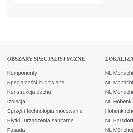
OBSZARY SPECJALISTYCZNE
LOKALIZ
Komponenty
NL Monachi
Specjalności budowlane
NL Monach
Konstrukcja dachu
NL Monach
Izolacja
NL Höhenki
Sprzęt i technologia mocowania
Höhenkirch
Płytki i urządzenia sanitarne
NL Parsdor
Fasada
NL Mönche