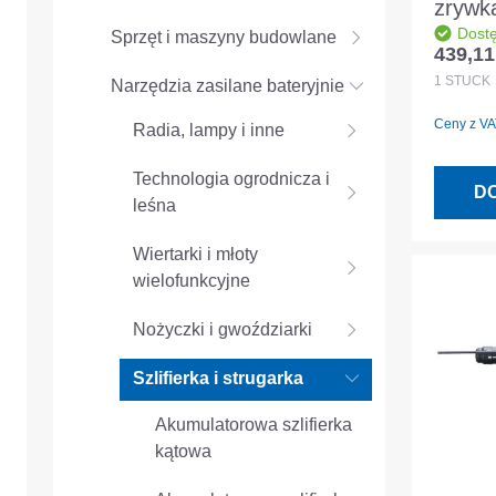
zrywk
Dost
RTSC 
Sprzęt i maszyny budowlane
439,11
Cena r
1
STÜCK
Narzędzia zasilane bateryjnie
Ceny z VAT
Radia, lampy i inne
Technologia ogrodnicza i
D
leśna
Wiertarki i młoty
wielofunkcyjne
Nożyczki i gwoździarki
Szlifierka i strugarka
Akumulatorowa szlifierka
kątowa