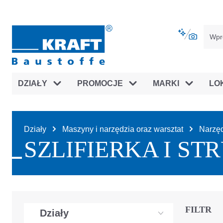
jdź do głównej nawigacji
Przejdź do nawigacji na platfor
DZIAŁY
PROMOCJE
MARKI
LO
Działy
Maszyny i narzędzia oraz warsztat
Narzęd
SZLIFIERKA I S
FILTR
Działy