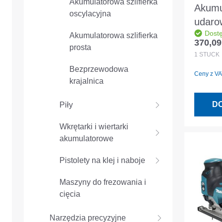
Akumulatorowa szlifierka
Akumu
oscylacyjna
udaro
Dost
Makit
Akumulatorowa szlifierka
370,09
prosta
Cena r
18,0 
1
STÜCK
akumul
Bezprzewodowa
Ceny z VAT
ładow
krajalnica
D
Piły
Wkrętarki i wiertarki
akumulatorowe
Pistolety na klej i naboje
Maszyny do frezowania i
cięcia
Narzędzia precyzyjne