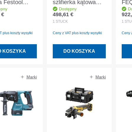
a Festool
szlifierka kątowa
FEQ
ępny
Dostępny
D
400-Basic
Milwaukee M18
szli
 €
498,61 €
922,
egularna:
Cena regularna:
Cena
FSAG125X-0X
mim
1
STÜCK
1
STÜ
FUEL™ -
prz
 plus koszty wysyłki
Ceny z VAT plus koszty wysyłki
Ceny z
4933478428
O KOSZYKA
DO KOSZYKA
Marki
Marki