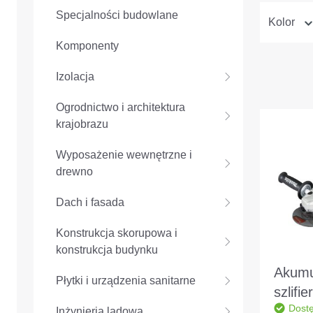
Specjalności budowlane
Kolor
Komponenty
Izolacja
Ogrodnictwo i architektura
krajobrazu
Wyposażenie wewnętrzne i
drewno
Dach i fasada
Konstrukcja skorupowa i
konstrukcja budynku
Akumu
Płytki i urządzenia sanitarne
szlifi
Dost
Makit
Inżynieria lądowa