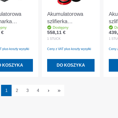
latorowa
Akumulatorowa
Aku
narka
szlifierka
szli
ępny
Dostępny
D
sta Makita
oscylacyjna
Fes
 €
558,11 €
439,
egularna:
Cena regularna:
Cena
V001GZ bez
Milwaukee
Bas
1
STÜCK
1
STÜ
latora, bez
M12FROS5-502X -
 plus koszty wysyłki
Ceny z VAT plus koszty wysyłki
Ceny z
rki
4933493651
O KOSZYKA
DO KOSZYKA
Strona
Strona
Strona
Strona
1
2
3
4