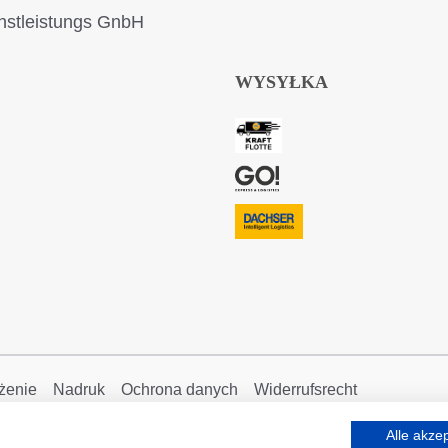
stleistungs GnbH
WYSYŁKA
żenie
Nadruk
Ochrona danych
Widerrufsrecht
Alle akze