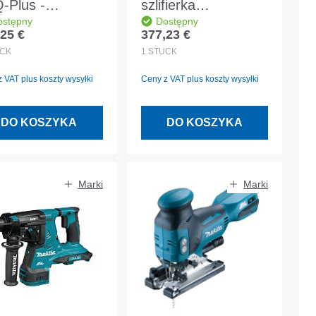
-Plus -
szlifierka
ostępny
Dostępny
fierka
oscylacyjna Bosch
25 €
377,23 €
 regularna:
Cena regularna:
ośrodowa z
PROFESSIONAL
CK
1
STÜCK
ekładnią zębatą
GSS 18V-13 in L-
 VAT plus koszty wysyłki
Ceny z VAT plus koszty wysyłki
BOXX z workiem na
pył
DO KOSZYKA
DO KOSZYKA
Marki
Marki