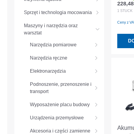
228,48
Cena r
18,0 
1
STÜCK
Sprzęt i technologia mocowania
akumul
Ceny z VAT
ładowa
Maszyny i narzędzia oraz
warsztat
D
Narzędzia pomiarowe
Narzędzia ręczne
Elektronarzędzia
Podnoszenie, przenoszenie i
transport
Wyposażenie placu budowy
Urządzenia przemysłowe
Akumu
Akcesoria i części zamienne