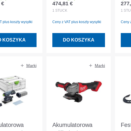
 €
474,81 €
277,
egularna:
Cena regularna:
Cena
V bez
akumulatory+ładow
S, 
1
STÜCK
1
STÜ
atora i
arka w MAKPAC -
 plus koszty wysyłki
Ceny z VAT plus koszty wysyłki
Ceny z
rki
DGA513RT3J
O KOSZYKA
DO KOSZYKA
Marki
Marki
latorowa
Akumulatorowa
Fes