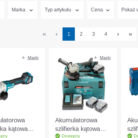
Marka
Typ artykułu
Cena
Pokaż w
Strona
Strona
Strona
Strona
1
2
3
4
Marki
Marki
latorowa
Akumulatorowa
Aku
erka kątowa
szlifierka kątowa
szli
ępny
Dostępny
D
a DGA511Z
Makita 18V 3
Bos