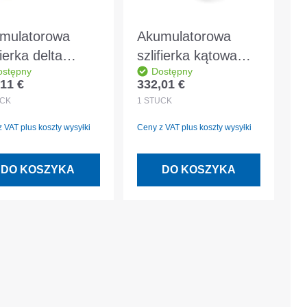
mulatorowa
Akumulatorowa
fierka delta
szlifierka kątowa
ostępny
Dostępny
tool DTSC 400-
FLEX 18 V 125 mm
11 €
332,01 €
 regularna:
Cena regularna:
ic
LBE 125 18.0-EC C
CK
1
STÜCK
bez akumulatora i
 VAT plus koszty wysyłki
Ceny z VAT plus koszty wysyłki
ładowarki
DO KOSZYKA
DO KOSZYKA