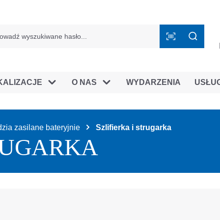
mie B2B
KALIZACJE
O NAS
WYDARZENIA
USŁU
zia zasilane bateryjnie
Szlifierka i strugarka
TRUGARKA