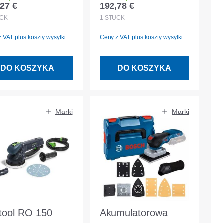
27 €
192,78 €
 regularna:
Cena regularna:
L-BOXX 136
DMC300Z bez
CK
1
STÜCK
akumulatora i
 VAT plus koszty wysyłki
Ceny z VAT plus koszty wysyłki
ładowarki
DO KOSZYKA
DO KOSZYKA
Marki
Marki
tool RO 150
Akumulatorowa