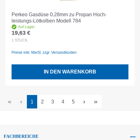
Perkeo Gasdüse 0.28mm zu Propan Hoch-
leistungs-Lötkolben Modell 784
Auf Lager
19,63 €
Regulärer Preis:
1
STÜCK
Preise inkl. MwSt. zzgl. Versandkosten
IN DEN WARENKORB
Seite
Seite
Seite
Seite
Seite
1
2
3
4
5
FACHBEREICHE