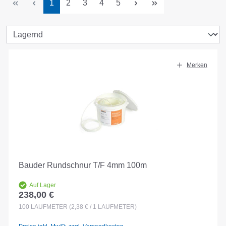
Seite
Seite
Seite
Seite
Seite
1
2
3
4
5
Merken
Bauder Rundschnur T/F 4mm 100m
Auf Lager
238,00 €
Regulärer Preis:
100
LAUFMETER
(2,38 € / 1 LAUFMETER)