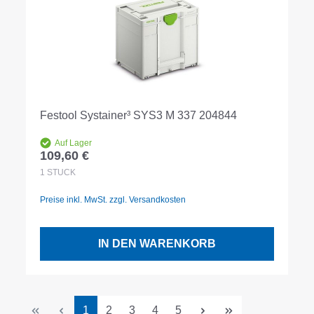
Festool Systainer³ SYS3 M 337 204844
Auf Lager
109,60 €
Regulärer Preis:
1
STÜCK
Preise inkl. MwSt. zzgl. Versandkosten
IN DEN WARENKORB
Seite
Seite
Seite
Seite
Seite
1
2
3
4
5