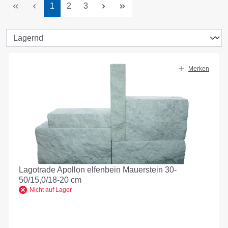
Seite
Seite
Seite
1
2
3
Merken
Lagotrade Apollon elfenbein Mauerstein 30-
50/15,0/18-20 cm
Nicht auf Lager