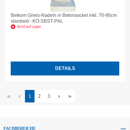
Betkom Gneis-Nadeln in Betonsockel inkl. 70-90cm
standard - KO-SBST-PAL
Nicht auf Lager
DETAILS
Seite
Seite
Seite
1
2
3
FACHBEREICHE