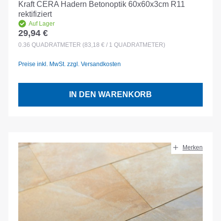
Kraft CERA Hadern Betonoptik 60x60x3cm R11
rektifiziert
Auf Lager
29,94 €
Regulärer Preis:
0.36
QUADRATMETER
(83,18 € / 1 QUADRATMETER)
Preise inkl. MwSt. zzgl. Versandkosten
IN DEN WARENKORB
Merken