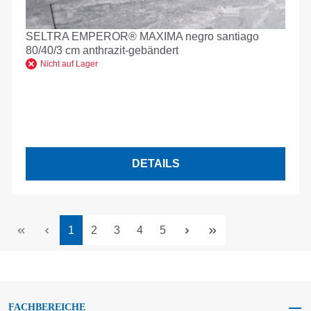
SELTRA EMPEROR® MAXIMA negro santiago
80/40/3 cm anthrazit-gebändert
Nicht auf Lager
DETAILS
Seite
Seite
Seite
Seite
Seite
1
2
3
4
5
FACHBEREICHE