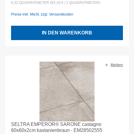
0.32
QUADRATMETER
(83,18 € / 1 QUADRATMETER)
Preise inkl. MwSt. zzgl. Versandkosten
IN DEN WARENKORB
Merken
SELTRA EMPEROR® SARONE castagno
60x60x2cm kastanienbraun - EM28502555