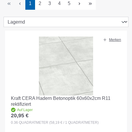
Seite
Seite
Seite
Seite
Seite
1
2
3
4
5
Merken
Kraft CERA Hadern Betonoptik 60x60x2cm R11
rektifiziert
Auf Lager
20,95 €
Regulärer Preis:
0.36
QUADRATMETER
(58,19 € / 1 QUADRATMETER)