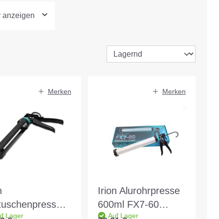
r anzeigen
Merken
Merken
n
Irion Alurohrpresse
tuschenpresse
600ml FX7-60
f Lager
Auf Lager
ml FX7-90
Einzelbox