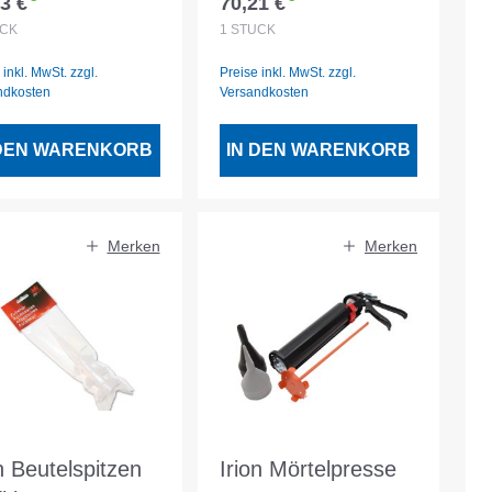
3 €
70,21 €
lärer Preis:
Regulärer Preis:
zelbox
CK
1
STÜCK
 inkl. MwSt. zzgl.
Preise inkl. MwSt. zzgl.
ndkosten
Versandkosten
 DEN WARENKORB
IN DEN WARENKORB
Merken
Merken
n Beutelspitzen
Irion Mörtelpresse