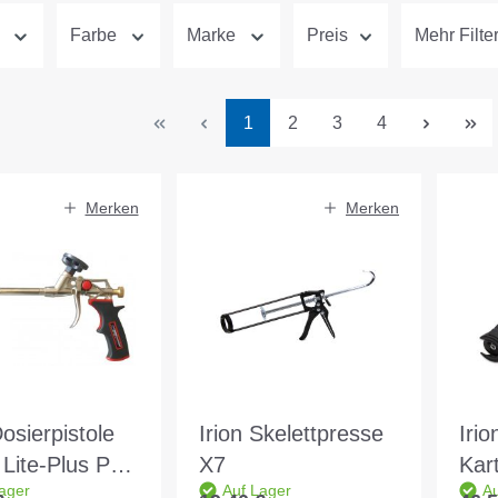
Farbe
Marke
Preis
Mehr Filte
Seite
Seite
Seite
Seite
1
2
3
4
Merken
Merken
Dosierpistole
Irion Skelettpresse
Irio
 Lite-Plus PU
X7
Kar
ager
Auf Lager
Au
mpistole
310