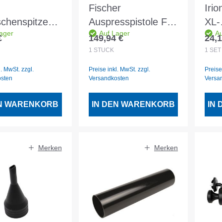
Fischer
Irio
schenspitzen
Auspresspistole FIS
XL-
ager
Auf Lager
Au
im
AM
Dos
€
149,94 €
24,1
er Preis:
Regulärer Preis:
Regu
eblister - 2
e 2
1
STÜCK
1
SET
l. MwSt. zzgl.
Preise inkl. MwSt. zzgl.
Preise
osten
Versandkosten
Versa
EN WARENKORB
IN DEN WARENKORB
IN
Merken
Merken