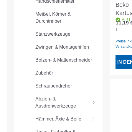
Handschleifemittel
Beko
Kartu
Meißel, Körner &
Auf L
360° 
Durchtreiber
11,19 
Regulär
Schieb
1
Stanzwerkzeuge
Stück
Preise ink
Versandk
Zwingen & Montagehilfen
Bolzen- & Mattenschneider
IN D
Zubehör
Schraubendreher
Abzieh- &
Ausdrehwerkzeuge
Hämmer, Äxte & Beile
Pinsel, Farbroller &