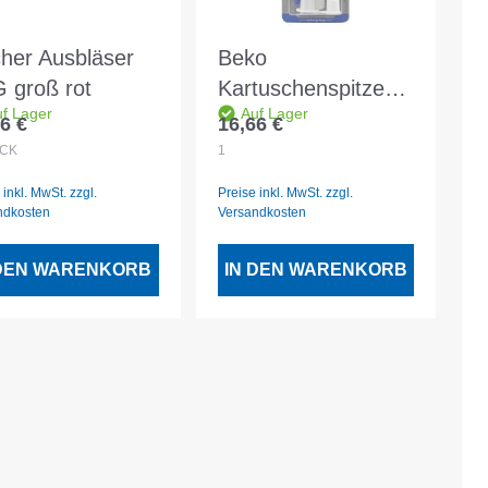
cher Ausbläser
Beko
 groß rot
Kartuschenspitzen
f Lager
Auf Lager
360° & -
6 €
16,66 €
lärer Preis:
Regulärer Preis:
verlängerungen - 2
CK
1
Stück im Blister
 inkl. MwSt. zzgl.
Preise inkl. MwSt. zzgl.
ndkosten
Versandkosten
 DEN WARENKORB
IN DEN WARENKORB