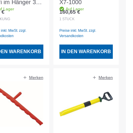
fi im Hänger 3
X7-1000
f Lager
Auf Lager
ck
 €
160,65 €
lärer Preis:
Regulärer Preis:
CKUNG
1
STÜCK
 inkl. MwSt. zzgl.
Preise inkl. MwSt. zzgl.
ndkosten
Versandkosten
 DEN WARENKORB
IN DEN WARENKORB
Merken
Merken