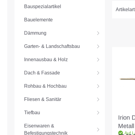
Bauspezialartikel
Artikelart
Bauelemente
Dämmung
Garten- & Landschaftsbau
Innenausbau & Holz
Dach & Fassade
Rohbau & Hochbau
Fliesen & Sanitär
Tiefbau
Irion 
Metall
Eisenwaren &
Befestigungstechnik
Auf L
Schau