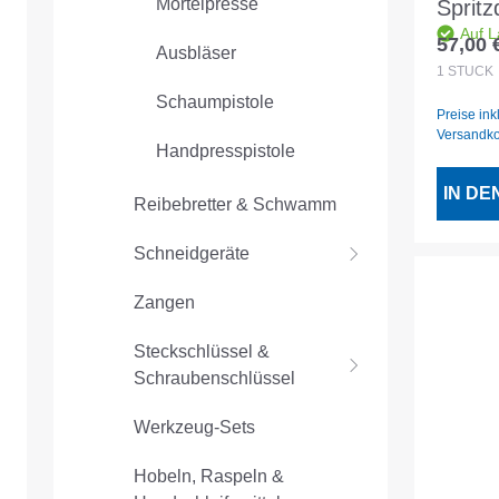
Mörtelpresse
Spritz
Auf L
Fugen
57,00 
Ausbläser
Regulär
g
1
STÜCK
Schaumpistole
Preise ink
Versandk
Handpresspistole
IN D
Reibebretter & Schwamm
Schneidgeräte
Zangen
Steckschlüssel &
Schraubenschlüssel
Werkzeug-Sets
Hobeln, Raspeln &