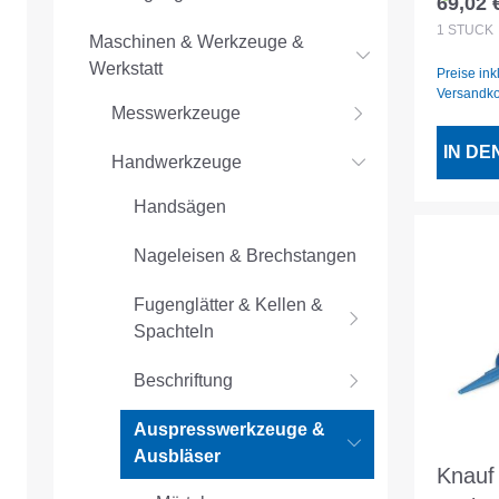
69,02 
Regulär
1
STÜCK
Maschinen & Werkzeuge &
Werkstatt
Preise ink
Versandk
Messwerkzeuge
IN D
Handwerkzeuge
Handsägen
Nageleisen & Brechstangen
Fugenglätter & Kellen &
Spachteln
Beschriftung
Auspresswerkzeuge &
Ausbläser
Knauf