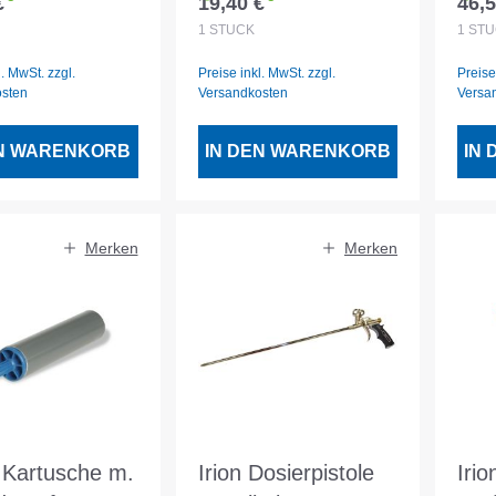
€
19,40 €
46,5
er Preis:
Regulärer Preis:
Regu
Ein
1
STÜCK
1
STÜ
l. MwSt. zzgl.
Preise inkl. MwSt. zzgl.
Preise
osten
Versandkosten
Versa
EN WARENKORB
IN DEN WARENKORB
IN
Merken
Merken
 Kartusche m.
Irion Dosierpistole
Irio