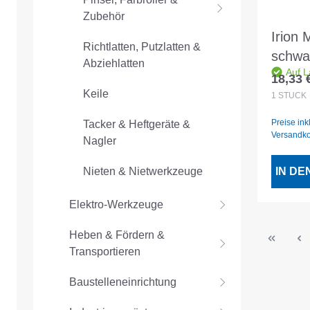
Zubehör
Irion 
Richtlatten, Putzlatten &
schwa
Abziehlatten
Auf L
18,33 
Regulär
Keile
1
STÜCK
Preise ink
Tacker & Heftgeräte &
Versandk
Nagler
Nieten & Nietwerkzeuge
IN D
Elektro-Werkzeuge
Heben & Fördern &
Transportieren
Baustelleneinrichtung