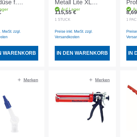
düse f.
Metall Lite XL
Pro
ager
Auf Lager
Au
verspachtelun
gummiert
Stü
€
115,55 €
8,69
er Preis:
Regulärer Preis:
Regu
1
STÜCK
1
PA
l. MwSt. zzgl.
Preise inkl. MwSt. zzgl.
Preise
osten
Versandkosten
Versa
EN WARENKORB
IN DEN WARENKORB
IN
Merken
Merken