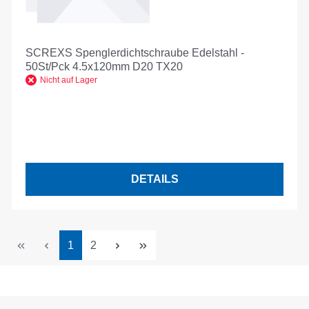
SCREXS Spenglerdichtschraube Edelstahl -
50St/Pck 4.5x120mm D20 TX20
Nicht auf Lager
DETAILS
Seite
Seite
1
2