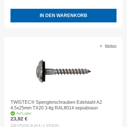
IN DEN WARENKORB
Merken
TWISTEC® Spenglerschrauben Edelstahl A2
4.5x25mm TX20 3-tlg RAL8014 sepiabraun
Auf Lager
23,92 €
Regulärer Preis:
100
STÜCK
(0,24 € / 1 STÜCK)