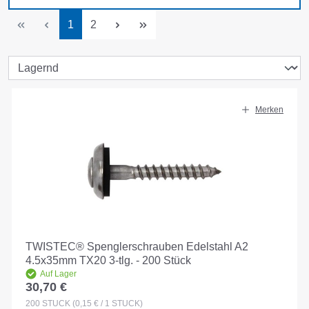
Seite
Seite
1
2
Merken
TWISTEC® Spenglerschrauben Edelstahl A2
4.5x35mm TX20 3-tlg. - 200 Stück
Auf Lager
30,70 €
Regulärer Preis:
200
STÜCK
(0,15 € / 1 STÜCK)