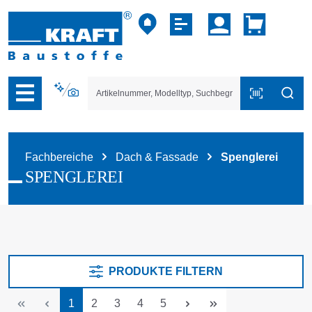
vigation der B2B-Plattform springen
Fachbereiche
Dach & Fassade
Spenglerei
SPENGLEREI
PRODUKTE FILTERN
Seite
Seite
Seite
Seite
Seite
1
2
3
4
5