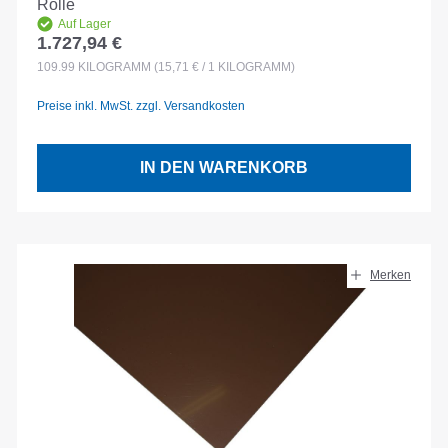
Rolle
Auf Lager
1.727,94 €
Regulärer Preis:
109.99
KILOGRAMM
(15,71 € / 1 KILOGRAMM)
Preise inkl. MwSt. zzgl. Versandkosten
IN DEN WARENKORB
Merken