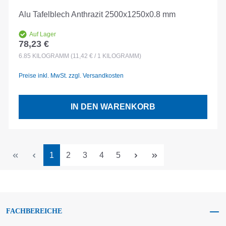
Alu Tafelblech Anthrazit 2500x1250x0.8 mm
Auf Lager
78,23 €
Regulärer Preis:
6.85
KILOGRAMM
(11,42 € / 1 KILOGRAMM)
Preise inkl. MwSt. zzgl. Versandkosten
IN DEN WARENKORB
Seite
Seite
Seite
Seite
Seite
1
2
3
4
5
FACHBEREICHE