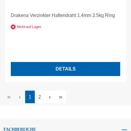
Drakena Verzinkter Haftendraht 1.4mm 2.5kg Ring
Nicht auf Lager
DETAILS
Seite
Seite
1
2
FACHBEREICHE