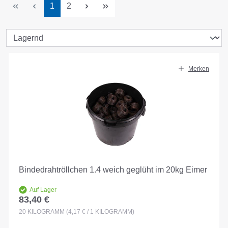
Seite
Seite
1
2
Merken
Bindedrahtröllchen 1.4 weich geglüht im 20kg Eimer
Auf Lager
83,40 €
Regulärer Preis:
20
KILOGRAMM
(4,17 € / 1 KILOGRAMM)