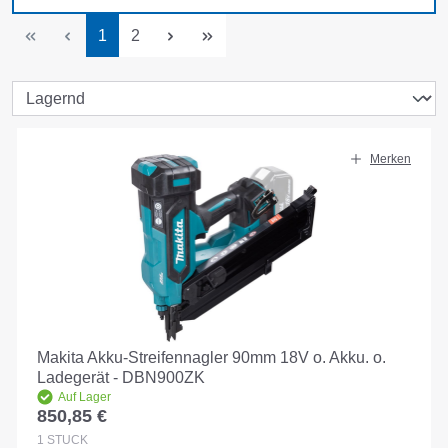
Seite
Seite
1
2
Merken
Makita Akku-Streifennagler 90mm 18V o. Akku. o.
Ladegerät - DBN900ZK
Auf Lager
850,85 €
Regulärer Preis:
1
STÜCK