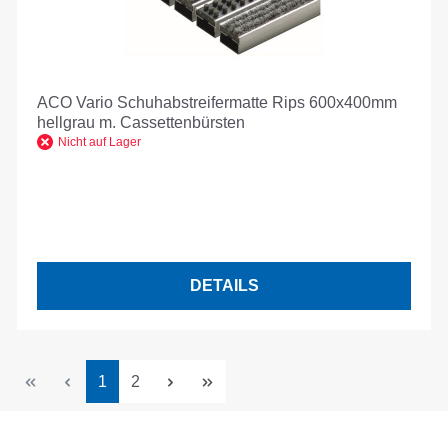
ACO Vario Schuhabstreifermatte Rips 600x400mm
hellgrau m. Cassettenbürsten
Nicht auf Lager
DETAILS
Seite
Seite
1
2