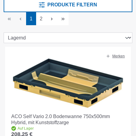
PRODUKTE FILTERN
Seite
Seite
1
2
Merken
ACO Self Vario 2.0 Bodenwanne 750x500mm
Hybrid, mit Kunststoffzarge
Auf Lager
208,25 €