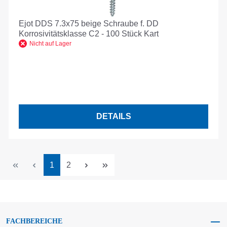
Ejot DDS 7.3x75 beige Schraube f. DD
Korrosivitätsklasse C2 - 100 Stück Kart
Nicht auf Lager
DETAILS
Seite
Seite
1
2
FACHBEREICHE