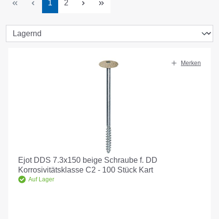
Seite
Seite
1
2
Merken
Ejot DDS 7.3x150 beige Schraube f. DD
Korrosivitätsklasse C2 - 100 Stück Kart
Auf Lager