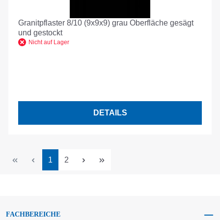
Granitpflaster 8/10 (9x9x9) grau Oberfläche gesägt
und gestockt
Nicht auf Lager
DETAILS
Seite
Seite
1
2
FACHBEREICHE