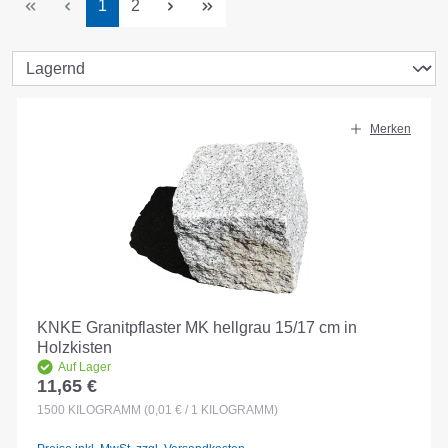
Seite
Seite
1
2
Merken
KNKE Granitpflaster MK hellgrau 15/17 cm in
Holzkisten
Auf Lager
11,65 €
Regulärer Preis:
1500
KILOGRAMM
(0,01 € / 1 KILOGRAMM)