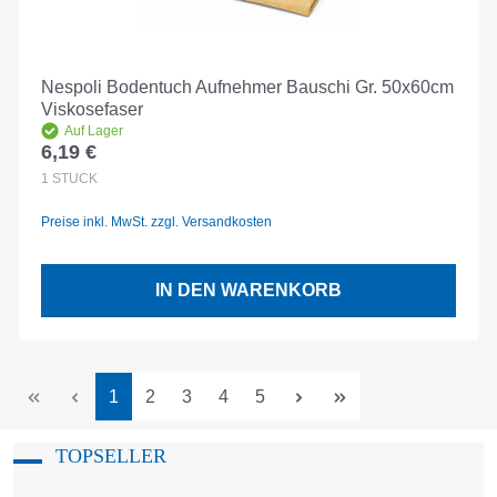
Nespoli Bodentuch Aufnehmer Bauschi Gr. 50x60cm
Viskosefaser
Auf Lager
6,19 €
Regulärer Preis:
1
STÜCK
Preise inkl. MwSt. zzgl. Versandkosten
IN DEN WARENKORB
Seite
Seite
Seite
Seite
Seite
1
2
3
4
5
TOPSELLER