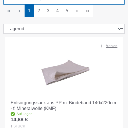
Seite
Seite
Seite
Seite
Seite
1
2
3
4
5
Merken
Entsorgungssack aus PP m. Bindeband 140x220cm
- f. Mineralwolle (KMF)
Auf Lager
14,88 €
Regulärer Preis:
1
STÜCK