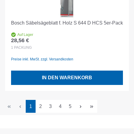
Bosch Säbelsägeblatt f. Holz S 644 D HCS 5er-Pack
Auf Lager
28,56 €
Regulärer Preis:
1
PACKUNG
Preise inkl. MwSt. zzgl. Versandkosten
IN DEN WARENKORB
Seite
Seite
Seite
Seite
Seite
1
2
3
4
5