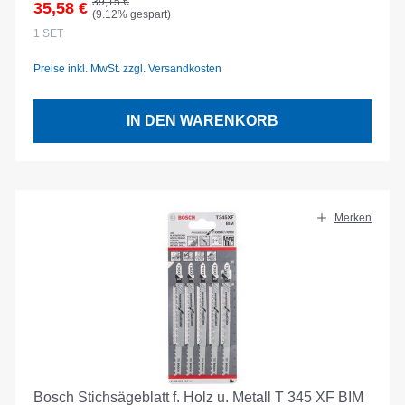
Regulärer Preis:
39,15 €
35,58 €
(9.12% gespart)
Verkaufspreis:
1
SET
Preise inkl. MwSt. zzgl. Versandkosten
IN DEN WARENKORB
Merken
Bosch Stichsägeblatt f. Holz u. Metall T 345 XF BIM