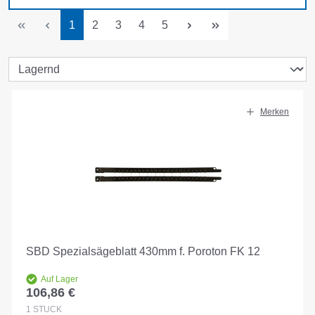
Seite
Seite
Seite
Seite
Seite
1
2
3
4
5
Merken
SBD Spezialsägeblatt 430mm f. Poroton FK 12
Auf Lager
106,86 €
Regulärer Preis:
1
STÜCK