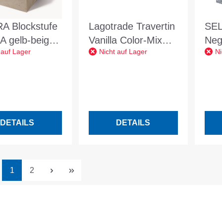
A Blockstufe
Lagotrade Travertin
SEL
A gelb-beige
Vanilla Color-Mix
Neg
 auf Lager
Nicht auf Lager
Ni
x100cm satin.
beige gem.
15x
ein Türkei
Blockstufe L/B/H
anth
100/35/15 cm
DETAILS
DETAILS
Seite
Seite
1
2