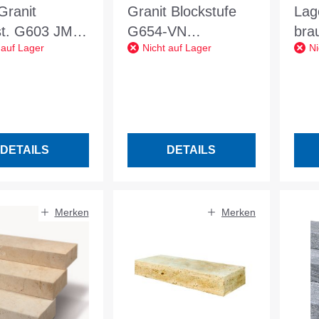
Granit
Granit Blockstufe
Lag
st. G603 JM
G654-VN
brau
 auf Lager
Nicht auf Lager
Ni
5x15 OF alls.
15x35x100 OF 6
L/B
efl. Kanten
Seiten gesägt +
grau
gefl. u. gefas.
DETAILS
DETAILS
Merken
Merken