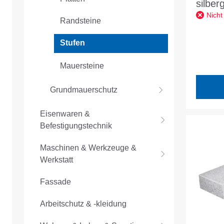
silber
Nicht
L/B/H
Randsteine
Stufen
Mauersteine
Grundmauerschutz
Eisenwaren &
Befestigungstechnik
Maschinen & Werkzeuge &
Werkstatt
Fassade
Arbeitschutz & -kleidung