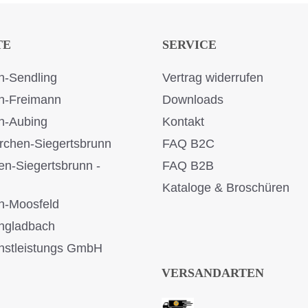
TE
SERVICE
-Sendling
Vertrag widerrufen
n-Freimann
Downloads
n-Aubing
Kontakt
rchen-Siegertsbrunn
FAQ B2C
en-Siegertsbrunn -
FAQ B2B
Kataloge & Broschüren
n-Moosfeld
ngladbach
stleistungs GmbH
VERSANDARTEN