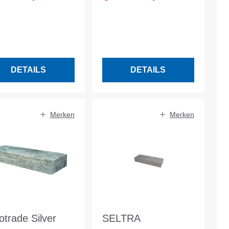
hliffen Travertin
15x35x100cm satin.
kei
Kalkstein Ägypten
DETAILS
DETAILS
Merken
Merken
otrade Silver
SELTRA