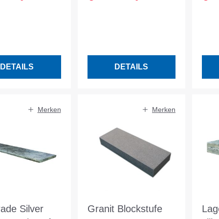
L/B/H 122/35/3 cm
gesc
Tür
DETAILS
DETAILS
Merken
Merken
ade Silver
Granit Blockstufe
Lag