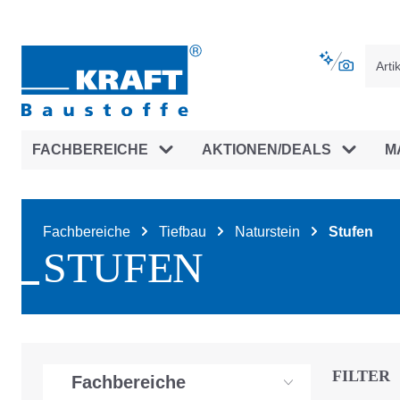
vigation springen
Zur Navigation der B2B-Plattform spr
FACHBEREICHE
AKTIONEN/DEALS
M
Fachbereiche
Tiefbau
Naturstein
Stufen
STUFEN
FILTER
Fachbereiche