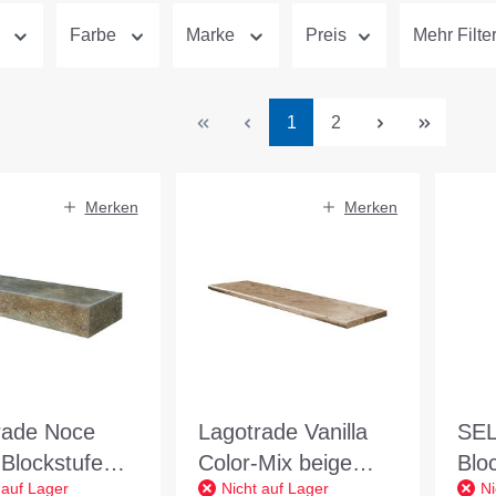
Farbe
Marke
Preis
Mehr Filte
Seite
Seite
1
2
Merken
Merken
rade Noce
Lagotrade Vanilla
SE
Blockstufe
Color-Mix beige
Blo
 auf Lager
Nicht auf Lager
Ni
 100/35/15 cm
gem. Trittstufe
bei