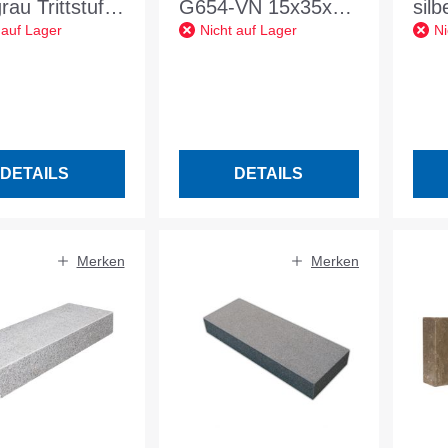
grau Trittstufe
G654-VN 15x35x50
silb
 auf Lager
Nicht auf Lager
Ni
 122/35/3 cm
OF 6 Seiten gesägt
Blo
+ gefl. u. gefas.
100
DETAILS
DETAILS
Merken
Merken