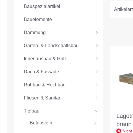
Bauspezialartikel
Artikelart
Bauelemente
Dämmung
Garten- & Landschaftsbau
Innenausbau & Holz
Dach & Fassade
Rohbau & Hochbau
Fliesen & Sanitär
Tiefbau
Lagot
Betonstein
braun 
Nicht
L/B/H