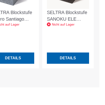
TRA Blockstufe
SELTRA Blockstufe
ro Santiago
SANOKU ELE
cht auf Lager
Nicht auf Lager
35x100 cm
anth.-schw.
razit
15x35x120cm
satiniert Basalt
Vietnam
DETAILS
DETAILS