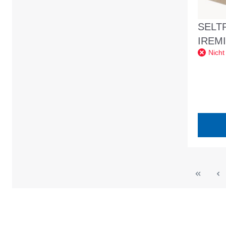
SELTR
IREMI
Nicht
15x35
Kalkst