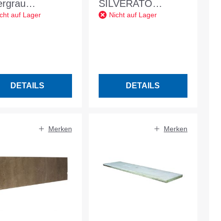
ergrau
SILVERATO
cht auf Lager
Nicht auf Lager
ckstufe L/B/H
silbergrau
/35/15 cm
15x35x100cm
geschliffen Travertin
Türkei
DETAILS
DETAILS
Merken
Merken