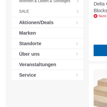
Wohnen & Leben & Sonstiges
Delta 
Block
SALE
Nicht
150x3
Aktionen/Deals
ges. g
gefa. 
Marken
Standorte
Über uns
Veranstaltungen
Service