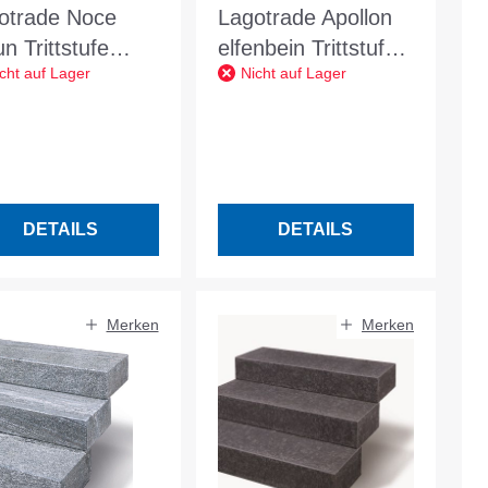
otrade Noce
Lagotrade Apollon
n Trittstufe
elfenbein Trittstufe
cht auf Lager
Nicht auf Lager
/H 122/35/3 cm
L/B/H 122/35/3 cm
DETAILS
DETAILS
Merken
Merken