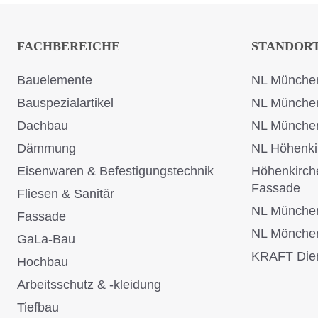
FACHBEREICHE
STANDOR
Bauelemente
NL München
Bauspezialartikel
NL Münche
Dachbau
NL Münche
Dämmung
NL Höhenki
Eisenwaren & Befestigungstechnik
Höhenkirch
Fassade
Fliesen & Sanitär
NL Münche
Fassade
NL Mönche
GaLa-Bau
KRAFT Dien
Hochbau
Arbeitsschutz & -kleidung
Tiefbau