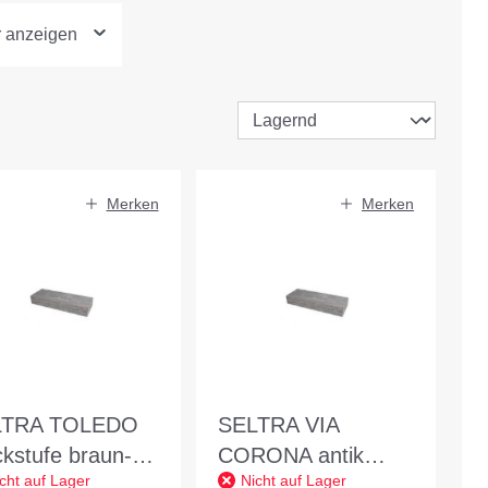
r anzeigen
Merken
Merken
LTRA TOLEDO
SELTRA VIA
ckstufe braun-
CORONA antik
cht auf Lager
Nicht auf Lager
ge 15x35x100cm
creme-beige