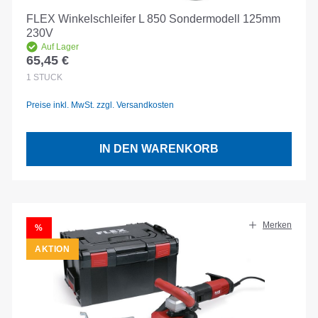
FLEX Winkelschleifer L 850 Sondermodell 125mm
230V
Auf Lager
65,45 €
Regulärer Preis:
1
STÜCK
Preise inkl. MwSt. zzgl. Versandkosten
IN DEN WARENKORB
Merken
RABATT
%
AKTION