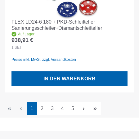
FLEX LD24-6 180 + PKD-Schleifteller
Sanierungsschleifer+Diamantschleifteller
Auf Lager
938,91 €
Regulärer Preis:
1
SET
Preise inkl. MwSt. zzgl. Versandkosten
IN DEN WARENKORB
Seite
Seite
Seite
Seite
Seite
1
2
3
4
5