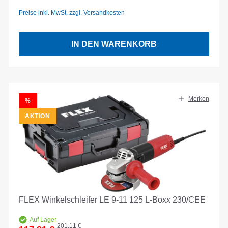
Preise inkl. MwSt. zzgl. Versandkosten
IN DEN WARENKORB
Merken
RABATT
%
AKTION
FLEX Winkelschleifer LE 9-11 125 L-Boxx 230/CEE
Auf Lager
Regulärer Preis:
201,11 €