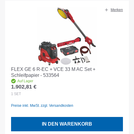
Merken
FLEX GE 6 R-EC + VCE 33 M AC Set +
Schleifpapier - 533564
Auf Lager
1.902,81 €
Regulärer Preis:
1
SET
Preise inkl. MwSt. zzgl. Versandkosten
IN DEN WARENKORB