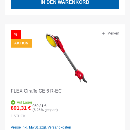
IN DEN WARENKORB
Merken
RABATT
%
AKTION
FLEX Giraffe GE 6 R-EC
Auf Lager
Regulärer Preis:
950,81 €
891,31 €
(6.26% gespart)
Verkaufspreis:
1
STÜCK
Preise inkl. MwSt. zzgl. Versandkosten