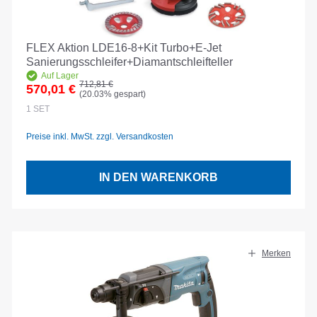
FLEX Aktion LDE16-8+Kit Turbo+E-Jet
Sanierungsschleifer+Diamantschleifteller
Auf Lager
Regulärer Preis:
712,81 €
570,01 €
(20.03% gespart)
Verkaufspreis:
1
SET
Preise inkl. MwSt. zzgl. Versandkosten
IN DEN WARENKORB
Merken