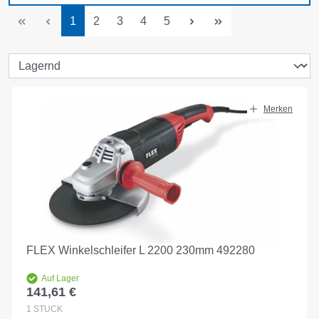
Seite
Seite
Seite
Seite
Seite
1
2
3
4
5
Merken
FLEX Winkelschleifer L 2200 230mm 492280
Auf Lager
141,61 €
Regulärer Preis:
1
STÜCK