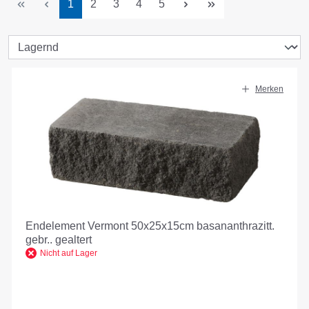
Seite
Seite
Seite
Seite
Seite
1
2
3
4
5
Merken
Endelement Vermont 50x25x15cm basananthrazitt.
gebr.. gealtert
Nicht auf Lager