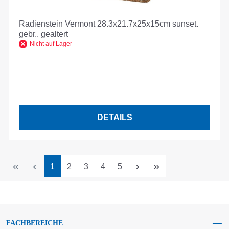
Radienstein Vermont 28.3x21.7x25x15cm sunset.
gebr.. gealtert
Nicht auf Lager
DETAILS
Seite
Seite
Seite
Seite
Seite
1
2
3
4
5
FACHBEREICHE