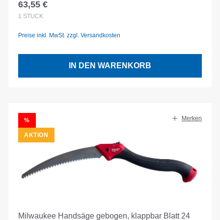
63,55 €
Regulärer Preis:
1
STÜCK
Preise inkl. MwSt. zzgl. Versandkosten
IN DEN WARENKORB
Merken
RABATT
%
AKTION
Milwaukee Handsäge gebogen, klappbar Blatt 24