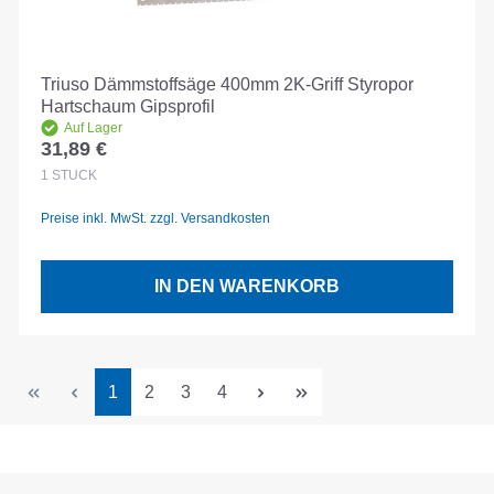
Triuso Dämmstoffsäge 400mm 2K-Griff Styropor
Hartschaum Gipsprofil
Auf Lager
31,89 €
Regulärer Preis:
1
STÜCK
Preise inkl. MwSt. zzgl. Versandkosten
IN DEN WARENKORB
Seite
Seite
Seite
Seite
1
2
3
4