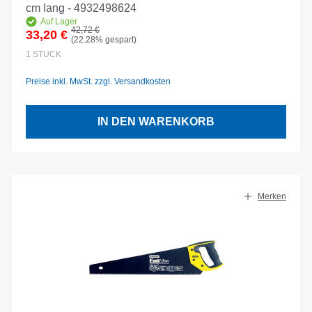
cm lang - 4932498624
Auf Lager
Regulärer Preis:
42,72 €
33,20 €
(22.28% gespart)
Verkaufspreis:
1
STÜCK
Preise inkl. MwSt. zzgl. Versandkosten
IN DEN WARENKORB
Merken