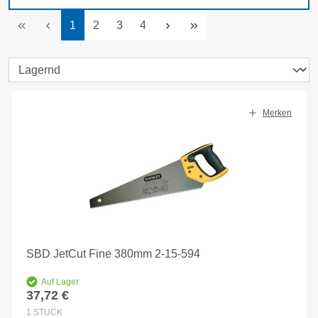
Seite
Seite
Seite
Seite
1
2
3
4
Merken
SBD JetCut Fine 380mm 2-15-594
Auf Lager
37,72 €
Regulärer Preis:
1
STÜCK