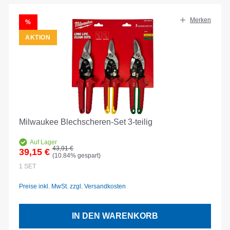
Merken
RABATT
%
AKTION
Milwaukee Blechscheren-Set 3-teilig
Auf Lager
Regulärer Preis:
43,91 €
39,15 €
(10.84% gespart)
Verkaufspreis:
1
SET
Preise inkl. MwSt. zzgl. Versandkosten
IN DEN WARENKORB