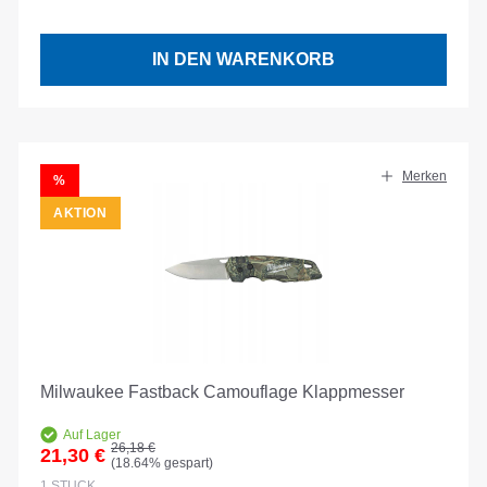
IN DEN WARENKORB
Merken
RABATT
%
AKTION
Milwaukee Fastback Camouflage Klappmesser
Auf Lager
Regulärer Preis:
26,18 €
21,30 €
(18.64% gespart)
Verkaufspreis:
1
STÜCK