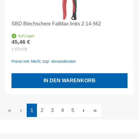
SBD Blechschere FatMax links 2-14-562
Auf Lager
45,46 €
Regulärer Preis:
1
STÜCK
Preise inkl. MwSt. zzgl. Versandkosten
IN DEN WARENKORB
Seite
Seite
Seite
Seite
Seite
1
2
3
4
5