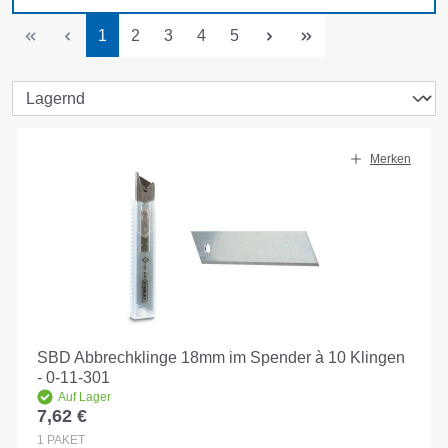
Seite
Seite
Seite
Seite
Seite
1
2
3
4
5
Merken
SBD Abbrechklinge 18mm im Spender à 10 Klingen
- 0-11-301
Auf Lager
7,62 €
Regulärer Preis:
1
PAKET