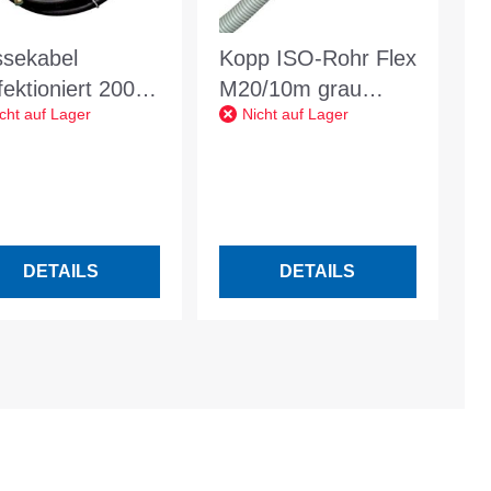
sekabel
Kopp ISO-Rohr Flex
fektioniert 200 A
M20/10m grau
cht auf Lager
Nicht auf Lager
bel-L.5m
mittlere Ausführung
el-D. Stecker
750 N Betonfest
25 Gum.
DETAILS
DETAILS