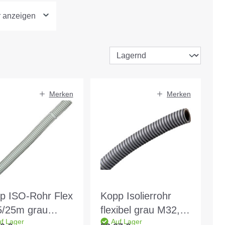
r anzeigen
Merken
Merken
p ISO-Rohr Flex
Kopp Isolierrohr
/25m grau
flexibel grau M32,
f Lager
Auf Lager
tlere Ausführung
25m 750N,