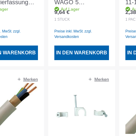
ierfassung
WAGO 5
11-
ager
Auf Lager
Au
eitung 15cm
Klemmstellen
50S
9,64 €
2,38
er Preis:
Regulärer Preis:
Regu
t
1
STÜCK
1
PA
l. MwSt. zzgl.
Preise inkl. MwSt. zzgl.
Preise
osten
Versandkosten
Versa
EN WARENKORB
IN DEN WARENKORB
IN
Merken
Merken