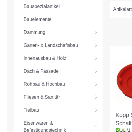
Bauspezialartikel
Artikelart
Bauelemente
Dämmung
Garten- & Landschaftsbau
Innenausbau & Holz
Dach & Fassade
Rohbau & Hochbau
Fliesen & Sanitär
Tiefbau
Kopp 
Schal
Eisenwaren &
Befestigungstechnik
Auf L