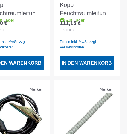
p
Kopp
chtraumleitung
Feuchtraumleitung
f Lager
Auf Lager
J 3x1.5 grau
NYM-J 5x1.5 25m
0 €
111,15 €
lärer Preis:
Regulärer Preis:
m
CK
1
STÜCK
 inkl. MwSt. zzgl.
Preise inkl. MwSt. zzgl.
ndkosten
Versandkosten
 DEN WARENKORB
IN DEN WARENKORB
Merken
Merken