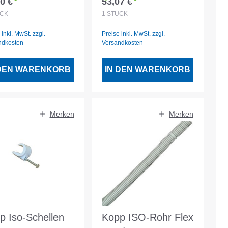
0 €
53,07 €
lärer Preis:
Regulärer Preis:
 N Betonfest
betonfest
CK
1
STÜCK
 inkl. MwSt. zzgl.
Preise inkl. MwSt. zzgl.
ndkosten
Versandkosten
 DEN WARENKORB
IN DEN WARENKORB
Merken
Merken
p Iso-Schellen
Kopp ISO-Rohr Flex