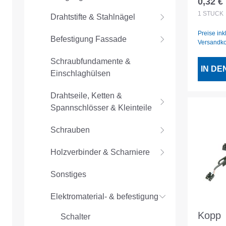
0,32 €
Regulär
1
STÜCK
Drahtstifte & Stahlnägel
Preise ink
Befestigung Fassade
Versandk
Schraubfundamente &
IN D
Einschlaghülsen
Drahtseile, Ketten &
Spannschlösser & Kleinteile
Schrauben
Holzverbinder & Scharniere
Sonstiges
Elektromaterial- & befestigung
Kopp
Schalter