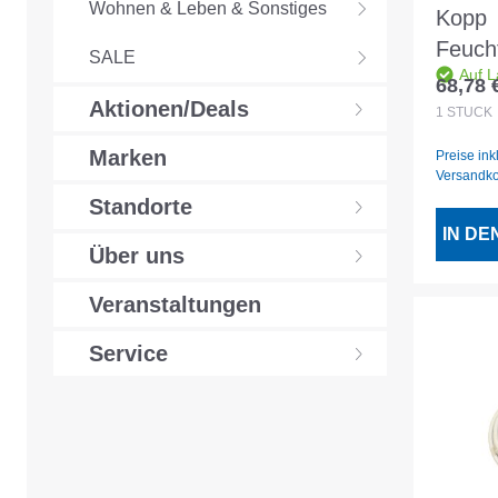
Wohnen & Leben & Sonstiges
Kopp
Feuch
SALE
Auf L
NYM-
68,78 
Regulär
Aktionen/Deals
25m
1
STÜCK
Marken
Preise ink
Versandk
Standorte
IN D
Über uns
Veranstaltungen
Service