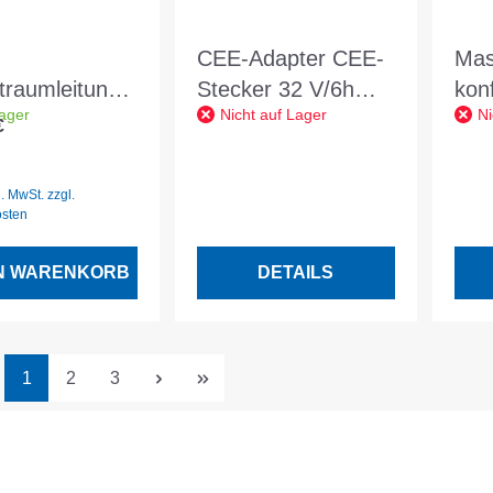
CEE-Adapter CEE-
Mas
traumleitung
Stecker 32 V/6h
kon
ager
Nicht auf Lager
Ni
 5x1.5 grau
IP44 A/5-polig/400
16 mm Ka
€
er Preis:
Kab
KS 
l. MwSt. zzgl.
osten
EN WARENKORB
DETAILS
Seite
Seite
Seite
1
2
3