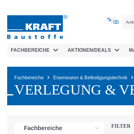
vigation springen
Zur Navigation der B2B-Plattform spr
FACHBEREICHE
AKTIONEN/DEALS
M
Fachbereiche
Eisenwaren & Befestigungstechnik
VERLEGUNG & V
FILTER
Fachbereiche