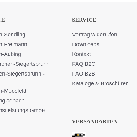
TE
SERVICE
-Sendling
Vertrag widerrufen
n-Freimann
Downloads
n-Aubing
Kontakt
rchen-Siegertsbrunn
FAQ B2C
en-Siegertsbrunn -
FAQ B2B
Kataloge & Broschüren
n-Moosfeld
ngladbach
stleistungs GmbH
VERSANDARTEN