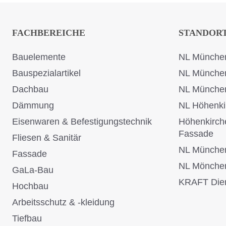
FACHBEREICHE
STANDOR
Bauelemente
NL München
Bauspezialartikel
NL Münche
Dachbau
NL Münche
Dämmung
NL Höhenki
Eisenwaren & Befestigungstechnik
Höhenkirch
Fassade
Fliesen & Sanitär
NL Münche
Fassade
NL Mönche
GaLa-Bau
KRAFT Dien
Hochbau
Arbeitsschutz & -kleidung
Tiefbau