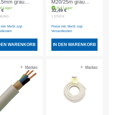
15mm grau
M20/25m grau
f Lager
Auf Lager
t.
mittlere Ausführung
 €
32,49 €
lärer Preis:
Regulärer Preis:
750 N Betonfest
CKUNG
1
STÜCK
 inkl. MwSt. zzgl.
Preise inkl. MwSt. zzgl.
ndkosten
Versandkosten
 DEN WARENKORB
IN DEN WARENKORB
Merken
Merken