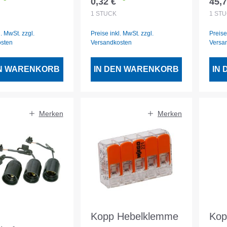
0,32 €
45,7
er Preis:
Regulärer Preis:
Regu
750
1
STÜCK
1
STÜ
l. MwSt. zzgl.
Preise inkl. MwSt. zzgl.
Preise
osten
Versandkosten
Versa
EN WARENKORB
IN DEN WARENKORB
IN
Merken
Merken
Kopp Hebelklemme
Kop