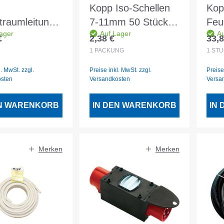
Kopp Iso-Schellen
Kop
traumleitung
7-11mm 50 Stück
Feu
ager
Auf Lager
Au
J 3x1.5qmm
grau
NYM-
€
2,38 €
33,8
er Preis:
Regulärer Preis:
Regu
10
1
PACKUNG
1
STÜ
l. MwSt. zzgl.
Preise inkl. MwSt. zzgl.
Preise
osten
Versandkosten
Versa
EN WARENKORB
IN DEN WARENKORB
IN
Merken
Merken