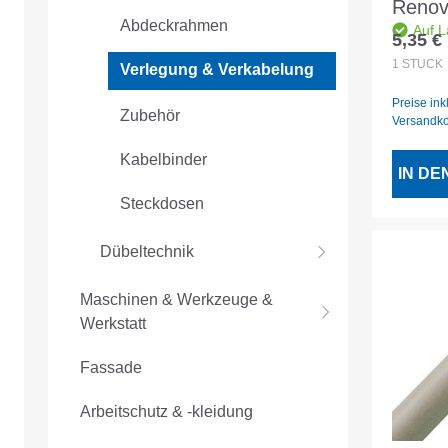
Renov
Abdeckrahmen
Auf L
E27 L
5,35 €
Regulär
3er Se
1
STÜCK
Verlegung & Verkabelung
Preise ink
Zubehör
Versandk
Kabelbinder
IN D
Steckdosen
Dübeltechnik
Maschinen & Werkzeuge &
Werkstatt
Fassade
Arbeitschutz & -kleidung